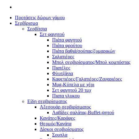
Προτάσεις δώρων γάμου
Σερβίρισμα
Σερβίτσια
Σετ φαγητού
Πιάτα φαγητού
Πιάτα φρούτου
Πιάτα βαθιά/σούπας/ζυμαρικών
Σαλατιέρες
Μπολ σερβιρίσματος/Μπολ κομπόστας
Πιατέλες
Φλυτζάνια
Καφετιέρες/Γαλατιέρες/Ζαχαριέρες
Mug-Κύπελα με χέρι
Σετ φαγητού 20 τμχ
Πιατα γλυκου
Είδη σερβιρίσματος
Αξεσουάρ σερβιρίσματος
Λαβίδες σαλάτας-Buffet-ψητού
Κανάτες/Καράφες
Θερμός/Κανάτα
Δίσκοι σερβιρίσματος
Σουπλα