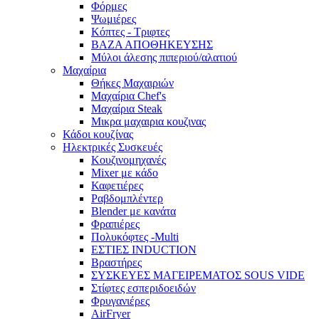
Φόρμες
Ψωμιέρες
Κόπτες - Τριφτες
ΒΑΖΑ ΑΠΟΘΗΚΕΥΣΗΣ
Μύλοι άλεσης πιπεριού/αλατιού
Μαχαίρια
Θήκες Μαχαιριών
Μαχαίρια Chef's
Μαχαίρια Steak
Μικρα μαχαιρια κουζινας
Κάδοι κουζίνας
Ηλεκτρικές Συσκευές
Κουζινομηχανές
Mixer με κάδο
Καφετιέρες
Ραβδομπλέντερ
Blender με κανάτα
Φραπιέρες
Πολυκόφτες -Multi
ΕΣΤΙΕΣ INDUCTION
Βραστήρες
ΣΥΣΚΕΥΕΣ ΜΑΓΕΙΡΕΜΑΤΟΣ SOUS VIDE
Στίφτες εσπεριδοειδών
Φρυγανιέρες
AirFryer