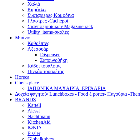
Χαλιά
Καρέκλες
Συρταριερες-Κομοδινα
Γλαστρες -Cachepot
Σταντ περιοδικων Magazine rack
Utility_items-σκαλες
Μπάνιο
Καθρέπτες
Αξεσουάρ
Dispenser
Σαπουνοθήκη
Κάδοι τουαλέτας
Πιγκάλ τουαλέτας
Horeca
Chef's place
ΙΑΠΩΝΙΚΑ ΜΑΧΑΙΡΙΑ -ΕΡΓΑΛΕΙΑ
Δoχεία φαγητού/ Lunchboxes - Food à porter- Παγούρια -The
BRANDS
Kartell
Alessi
Nachtmann
KitchenAid
ΙΩΝΙΑ
Fissler
Globalknives