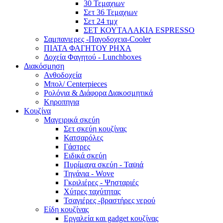
30 Τεμαχιων
Σετ 36 Τεμαχιων
Σετ 24 τμχ
ΣΕΤ ΚΟΥΤΑΛΑΚΙΑ ESPRESSO
Σαμπανιερες -Παγοδοχεια-Cooler
ΠΙΑΤΑ ΦΑΓΗΤΟΥ ΡΗΧΑ
Δοχεία Φαγητού - Lunchboxes
Διακόσμηση
Ανθοδοχεία
Μπολ/ Centerpieces
Ρολόγια & Διάφορα Διακοσμητικά
Κηροπηγια
Κουζίνα
Μαγειρικά σκεύη
Σετ σκεύη κουζίνας
Κατσαρόλες
Γάστρες
Ειδικά σκεύη
Πυρίμαχα σκεύη - Ταψιά
Τηγάνια - Wove
Γκριλιέρες - Ψησταριές
Χύτρες ταχύτητας
Τσαγιέρες -βραστήρες νερού
Είδη κουζίνας
Εργαλεία και gadget κουζίνας