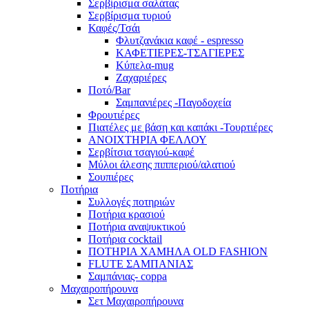
Σερβίρισμα σαλάτας
Σερβίρισμα τυριού
Καφές/Τσάι
Φλυτζανάκια καφέ - espresso
ΚΑΦΕΤΙΕΡΕΣ-ΤΣΑΓΙΕΡΕΣ
Κύπελα-mug
Ζαχαριέρες
Ποτό/Bar
Σαμπανιέρες -Παγοδοχεία
Φρουτιέρες
Πιατέλες με βάση και καπάκι -Τουρτιέρες
ΑΝΟΙΧΤΗΡΙΑ ΦΕΛΛΟΥ
Σερβίτσια τσαγιού-καφέ
Μύλοι άλεσης πιππεριού/αλατιού
Σουπιέρες
Ποτήρια
Συλλογές ποτηριών
Ποτήρια κρασιού
Ποτήρια αναψυκτικού
Ποτήρια cocktail
ΠΟΤΗΡΙΑ ΧΑΜΗΛΑ OLD FASHION
FLUTE ΣΑΜΠΑΝΙΑΣ
Σαμπάνιας- coppa
Μαχαιροπήρουνα
Σετ Μαχαιροπήρουνα