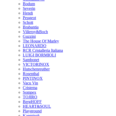
Bodum
Severin
Hendi
Peugeot
Schott
Brabantia
Villeroy&Boch
Guzzini
The House Of Marley
LEONARDO
RCR Cristalleria Italiana
LUIGI BORMIOLI
Sambonet
VICTORINOX
Hutschenreuther
Rosenthal
PINTINOX
Vacu Vin
Cristema
Sompex
TOJIRO
BergHOFF
HEART&SOUL
Playground
Kaemingk