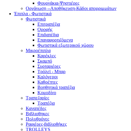
Φουρνάκια-Ψηστιέρες
Οργάνωση --Αποθήκευση-Κάδοι απορριμμάτων
Έπιπλα - Φωτιστικά
Φωτιστικά
Επιτραπέζια
Οροφής
Επιδαπέδια
Επαναφορτιζόμενα
Φωτιστικά εξωτερικού χώρου
Μικροέπιπλα
Καρέκλες
Σκαμπό
Συρταριέρες
Τρόλεϊ - Μπαρ
Καλόγεροι
Καθρέπτες
Βοηθητικά τραπέζια
Κομοδίνο
Τραπεζαρίες
Τραπέζια
Καναπέδες
Βιβλιοθηκες
Πολυθρόνες
Ραφιέρες-βιβλιοθήκες
TROLLEYS