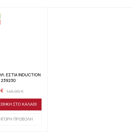
α
στα
ΗΛ. ΕΣΤΙΑ INDUCTION
 239230
 €
145,00 €
ΣΘΉΚΗ ΣΤΟ ΚΑΛΆΘΙ
ΉΓΟΡΗ ΠΡΟΒΟΛΉ