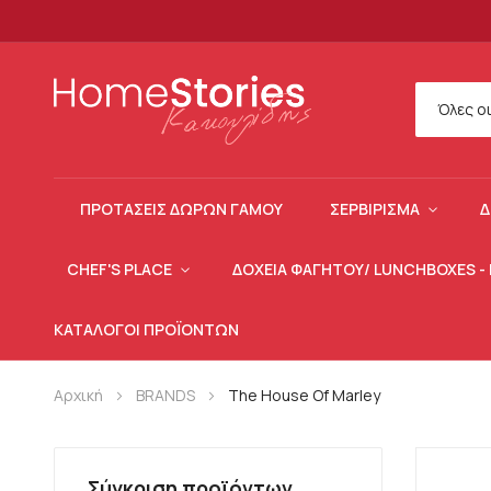
Όλες ο
ΠΡΟΤΆΣΕΙΣ ΔΏΡΩΝ ΓΆΜΟΥ
ΣΕΡΒΊΡΙΣΜΑ
Δ
CHEF'S PLACE
ΔOΧΕΊΑ ΦΑΓΗΤΟΎ/ LUNCHBOXES -
ΚΑΤΆΛΟΓΟΙ ΠΡΟΪΌΝΤΩΝ
Αρχική
BRANDS
The House Of Marley
Σύγκριση προϊόντων