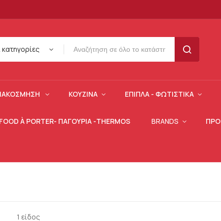
ι κατηγορίες
SEARCH
ΙΑΚΌΣΜΗΣΗ
ΚΟΥΖΊΝΑ
ΈΠΙΠΛΑ - ΦΩΤΙΣΤΙΚΆ
 FOOD À PORTER- ΠΑΓΟΎΡΙΑ -THERMOS
BRANDS
ΠΡΟ
1
είδος