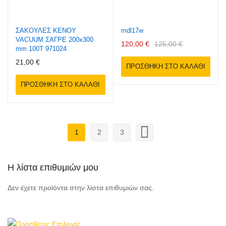
ΣΑΚΟΥΛΕΣ ΚΕΝΟΥ
mdl17w
VACUUM ΣΑΓΡΕ 200x300
120,00 €
125,00 €
mm 100Τ 971024
21,00 €
ΠΡΟΣΘΉΚΗ ΣΤΟ ΚΑΛΆΘΙ
ΠΡΟΣΘΉΚΗ ΣΤΟ ΚΑΛΆΘΙ
Σελίδα
1
2
3
Διαβάζετε αυτή τη στιγμή τη σελίδα
Σελίδα
Σελίδα
Σελίδα
Επόμενο
Η λίστα επιθυμιών μου
Δεν έχετε προϊόντα στην λίστα επιθυμιών σας.