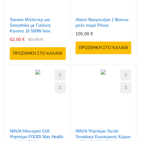
Severin Μπλέντερ για
Alessi Φρυγανιέρα 2 θέσεων
Smoothies με Γυάλινη
μπλε σειρά Plisse
Κανάτα 1lt 500W Inox
105,00 €
52,00 €
60,00 €
ΠΡΟΣΘΉΚΗ ΣΤΟ ΚΑΛΆΘΙ
ΠΡΟΣΘΉΚΗ ΣΤΟ ΚΑΛΆΘΙ
NINJA Ηλεκτρικό Grill
NINJA Ψηστιέρα Sizzle
Ψηστιέρα FOODI Max Health
Smokless Εσωτερικού Χώρου