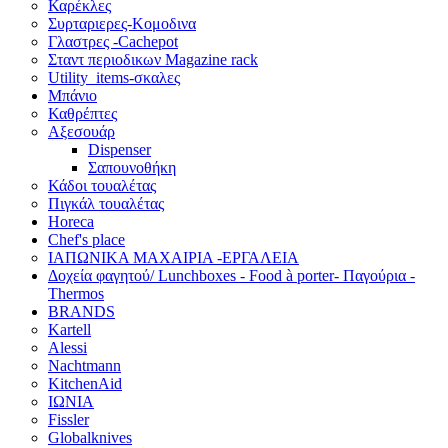
Καρέκλες
Συρταριερες-Κομοδινα
Γλαστρες -Cachepot
Σταντ περιοδικων Magazine rack
Utility_items-σκαλες
Μπάνιο
Καθρέπτες
Αξεσουάρ
Dispenser
Σαπουνοθήκη
Κάδοι τουαλέτας
Πιγκάλ τουαλέτας
Horeca
Chef's place
ΙΑΠΩΝΙΚΑ ΜΑΧΑΙΡΙΑ -ΕΡΓΑΛΕΙΑ
Δoχεία φαγητού/ Lunchboxes - Food à porter- Παγούρια -
Thermos
BRANDS
Kartell
Alessi
Nachtmann
KitchenAid
ΙΩΝΙΑ
Fissler
Globalknives