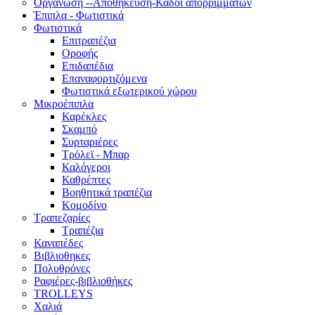
Οργάνωση --Αποθήκευση-Κάδοι απορριμμάτων
Έπιπλα - Φωτιστικά
Φωτιστικά
Επιτραπέζια
Οροφής
Επιδαπέδια
Επαναφορτιζόμενα
Φωτιστικά εξωτερικού χώρου
Μικροέπιπλα
Καρέκλες
Σκαμπό
Συρταριέρες
Τρόλεϊ - Μπαρ
Καλόγεροι
Καθρέπτες
Βοηθητικά τραπέζια
Κομοδίνο
Τραπεζαρίες
Τραπέζια
Καναπέδες
Βιβλιοθηκες
Πολυθρόνες
Ραφιέρες-βιβλιοθήκες
TROLLEYS
Χαλιά