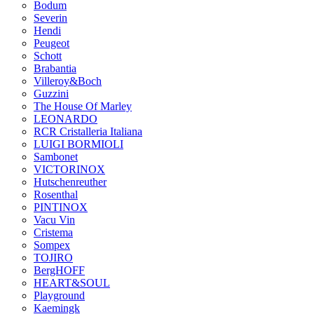
Bodum
Severin
Hendi
Peugeot
Schott
Brabantia
Villeroy&Boch
Guzzini
The House Of Marley
LEONARDO
RCR Cristalleria Italiana
LUIGI BORMIOLI
Sambonet
VICTORINOX
Hutschenreuther
Rosenthal
PINTINOX
Vacu Vin
Cristema
Sompex
TOJIRO
BergHOFF
HEART&SOUL
Playground
Kaemingk