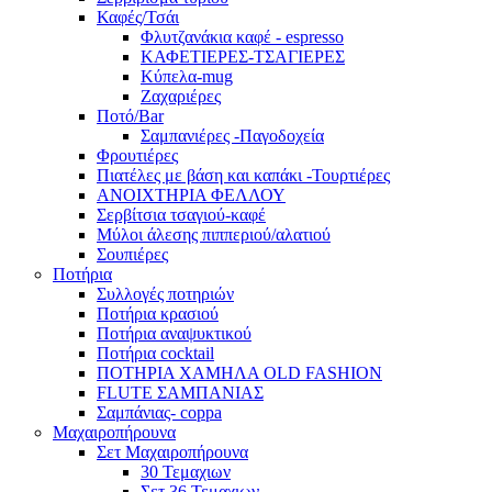
Καφές/Τσάι
Φλυτζανάκια καφέ - espresso
ΚΑΦΕΤΙΕΡΕΣ-ΤΣΑΓΙΕΡΕΣ
Κύπελα-mug
Ζαχαριέρες
Ποτό/Bar
Σαμπανιέρες -Παγοδοχεία
Φρουτιέρες
Πιατέλες με βάση και καπάκι -Τουρτιέρες
ΑΝΟΙΧΤΗΡΙΑ ΦΕΛΛΟΥ
Σερβίτσια τσαγιού-καφέ
Μύλοι άλεσης πιππεριού/αλατιού
Σουπιέρες
Ποτήρια
Συλλογές ποτηριών
Ποτήρια κρασιού
Ποτήρια αναψυκτικού
Ποτήρια cocktail
ΠΟΤΗΡΙΑ ΧΑΜΗΛΑ OLD FASHION
FLUTE ΣΑΜΠΑΝΙΑΣ
Σαμπάνιας- coppa
Μαχαιροπήρουνα
Σετ Μαχαιροπήρουνα
30 Τεμαχιων
Σετ 36 Τεμαχιων