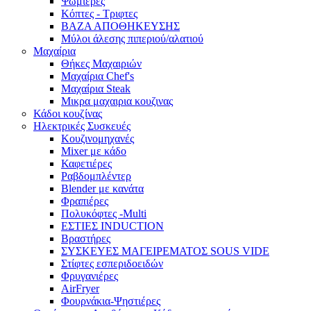
Ψωμιέρες
Κόπτες - Τριφτες
ΒΑΖΑ ΑΠΟΘΗΚΕΥΣΗΣ
Μύλοι άλεσης πιπεριού/αλατιού
Μαχαίρια
Θήκες Μαχαιριών
Μαχαίρια Chef's
Μαχαίρια Steak
Μικρα μαχαιρια κουζινας
Κάδοι κουζίνας
Ηλεκτρικές Συσκευές
Κουζινομηχανές
Mixer με κάδο
Καφετιέρες
Ραβδομπλέντερ
Blender με κανάτα
Φραπιέρες
Πολυκόφτες -Multi
ΕΣΤΙΕΣ INDUCTION
Βραστήρες
ΣΥΣΚΕΥΕΣ ΜΑΓΕΙΡΕΜΑΤΟΣ SOUS VIDE
Στίφτες εσπεριδοειδών
Φρυγανιέρες
AirFryer
Φουρνάκια-Ψηστιέρες