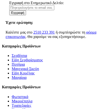
Εγγραφή στο Ενημερωτικό Δελτίο:
Εγγραφή
Έχετε ερώτηση;
Καλέστε μας στο
2510 233 391
ή συμπληρώστε τη
φόρμα
επικοινωνίας
. Θα χαρούμε να σας εξυπηρετήσουμε.
Κατηγορίες Προϊόντων
Σερβίτσια
Είδη Σερβιρίσματος
Ποτήρια
Μαγειρικά Σκεύη
Είδη Κουζίνας
Μαχαίρια
Κατηγορίες Προϊόντων
Φωτιστικά
Μικροέπιπλα
Τραπεζαρίες