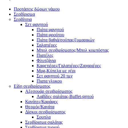
Προτάσεις δώρων γάμου
Σερβίρισμα
Σερβίτσια
Σετ φαγητού
Πιάτα φαγητού
Πιάτα φρούτου
Πιάτα βαθιά/σούπας/ζυμαρικών
Σαλατιέρες
Μπολ σερβιρίσματος/Μπολ κομπόστας
Πιατέλες
Φλυτζάνια
Καφετιέρες/Γαλατιέρες/Ζαχαριέρες
Mug-Κύπελα με χέρι
Σετ φαγητού 20 τμχ
Πιατα γλυκου
Είδη σερβιρίσματος
Αξεσουάρ σερβιρίσματος
Λαβίδες σαλάτας-Buffet-ψητού
Κανάτες/Καράφες
Θερμός/Κανάτα
Δίσκοι σερβιρίσματος
Σουπλα
Σερβίρισμα σαλάτας
Σερβίρισμα τυριού