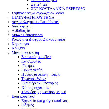
Σετ 24 τμχ
ΣΕΤ ΚΟΥΤΑΛΑΚΙΑ ESPRESSO
Σαμπανιερες -Παγοδοχεια-Cooler
ΠΙΑΤΑ ΦΑΓΗΤΟΥ ΡΗΧΑ
Δοχεία Φαγητού - Lunchboxes
Διακόσμηση
Ανθοδοχεία
Μπολ/ Centerpieces
Ρολόγια & Διάφορα Διακοσμητικά
Κηροπηγια
Κουζίνα
Μαγειρικά σκεύη
Σετ σκεύη κουζίνας
Κατσαρόλες
Γάστρες
Ειδικά σκεύη
Πυρίμαχα σκεύη - Ταψιά
Τηγάνια - Wove
Γκριλιέρες - Ψησταριές
Χύτρες ταχύτητας
Τσαγιέρες -βραστήρες νερού
Είδη κουζίνας
Εργαλεία και gadget κουζίνας
Φόρμες