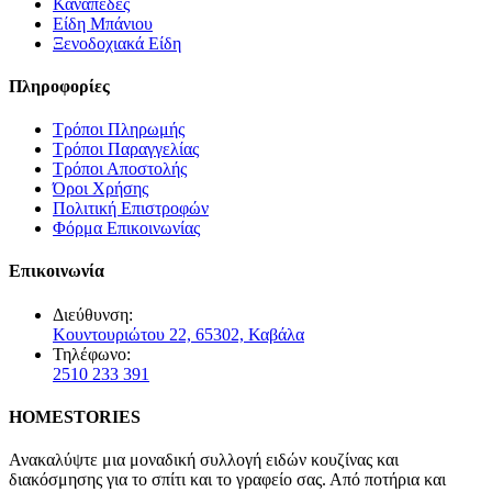
Καναπέδες
Είδη Μπάνιου
Ξενοδοχιακά Είδη
Πληροφορίες
Τρόποι Πληρωμής
Τρόποι Παραγγελίας
Τρόποι Αποστολής
Όροι Χρήσης
Πολιτική Επιστροφών
Φόρμα Επικοινωνίας
Επικοινωνία
Διεύθυνση:
Κουντουριώτου 22, 65302, Καβάλα
Τηλέφωνο:
2510 233 391
HOMESTORIES
Ανακαλύψτε μια μοναδική συλλογή ειδών κουζίνας και
διακόσμησης για το σπίτι και το γραφείο σας. Από ποτήρια και