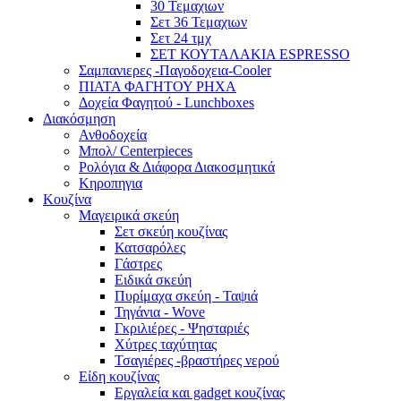
30 Τεμαχιων
Σετ 36 Τεμαχιων
Σετ 24 τμχ
ΣΕΤ ΚΟΥΤΑΛΑΚΙΑ ESPRESSO
Σαμπανιερες -Παγοδοχεια-Cooler
ΠΙΑΤΑ ΦΑΓΗΤΟΥ ΡΗΧΑ
Δοχεία Φαγητού - Lunchboxes
Διακόσμηση
Ανθοδοχεία
Μπολ/ Centerpieces
Ρολόγια & Διάφορα Διακοσμητικά
Κηροπηγια
Κουζίνα
Μαγειρικά σκεύη
Σετ σκεύη κουζίνας
Κατσαρόλες
Γάστρες
Ειδικά σκεύη
Πυρίμαχα σκεύη - Ταψιά
Τηγάνια - Wove
Γκριλιέρες - Ψησταριές
Χύτρες ταχύτητας
Τσαγιέρες -βραστήρες νερού
Είδη κουζίνας
Εργαλεία και gadget κουζίνας