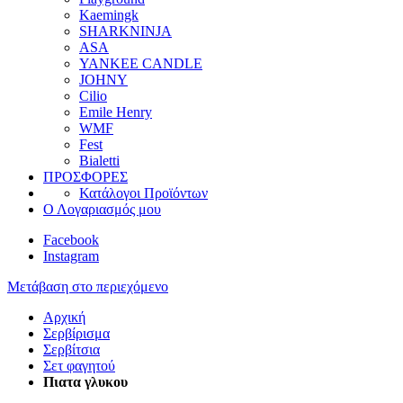
Kaemingk
SHARKNINJA
ASA
YANKEE CANDLE
JOHNY
Cilio
Emile Henry
WMF
Fest
Bialetti
ΠΡΟΣΦΟΡΕΣ
Κατάλογοι Προϊόντων
Ο Λογαριασμός μου
Facebook
Instagram
Μετάβαση στο περιεχόμενο
Αρχική
Σερβίρισμα
Σερβίτσια
Σετ φαγητού
Πιατα γλυκου