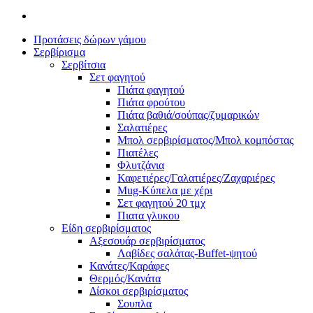
Προτάσεις δώρων γάμου
Σερβίρισμα
Σερβίτσια
Σετ φαγητού
Πιάτα φαγητού
Πιάτα φρούτου
Πιάτα βαθιά/σούπας/ζυμαρικών
Σαλατιέρες
Μπολ σερβιρίσματος/Μπολ κομπόστας
Πιατέλες
Φλυτζάνια
Καφετιέρες/Γαλατιέρες/Ζαχαριέρες
Mug-Κύπελα με χέρι
Σετ φαγητού 20 τμχ
Πιατα γλυκου
Είδη σερβιρίσματος
Αξεσουάρ σερβιρίσματος
Λαβίδες σαλάτας-Buffet-ψητού
Κανάτες/Καράφες
Θερμός/Κανάτα
Δίσκοι σερβιρίσματος
Σουπλα