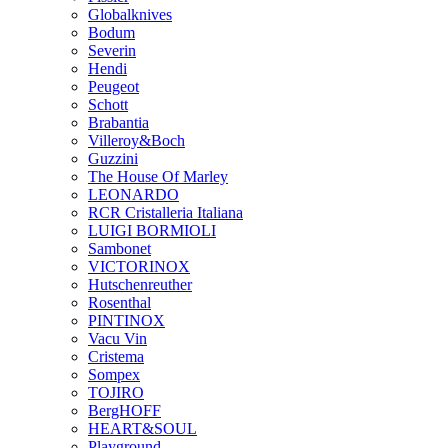
Globalknives
Bodum
Severin
Hendi
Peugeot
Schott
Brabantia
Villeroy&Boch
Guzzini
The House Of Marley
LEONARDO
RCR Cristalleria Italiana
LUIGI BORMIOLI
Sambonet
VICTORINOX
Hutschenreuther
Rosenthal
PINTINOX
Vacu Vin
Cristema
Sompex
TOJIRO
BergHOFF
HEART&SOUL
Playground