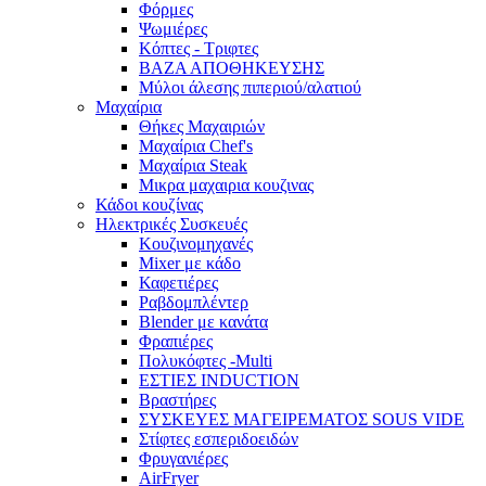
Φόρμες
Ψωμιέρες
Κόπτες - Τριφτες
ΒΑΖΑ ΑΠΟΘΗΚΕΥΣΗΣ
Μύλοι άλεσης πιπεριού/αλατιού
Μαχαίρια
Θήκες Μαχαιριών
Μαχαίρια Chef's
Μαχαίρια Steak
Μικρα μαχαιρια κουζινας
Κάδοι κουζίνας
Ηλεκτρικές Συσκευές
Κουζινομηχανές
Mixer με κάδο
Καφετιέρες
Ραβδομπλέντερ
Blender με κανάτα
Φραπιέρες
Πολυκόφτες -Multi
ΕΣΤΙΕΣ INDUCTION
Βραστήρες
ΣΥΣΚΕΥΕΣ ΜΑΓΕΙΡΕΜΑΤΟΣ SOUS VIDE
Στίφτες εσπεριδοειδών
Φρυγανιέρες
AirFryer