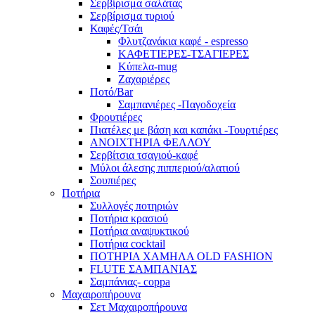
Σερβίρισμα σαλάτας
Σερβίρισμα τυριού
Καφές/Τσάι
Φλυτζανάκια καφέ - espresso
ΚΑΦΕΤΙΕΡΕΣ-ΤΣΑΓΙΕΡΕΣ
Κύπελα-mug
Ζαχαριέρες
Ποτό/Bar
Σαμπανιέρες -Παγοδοχεία
Φρουτιέρες
Πιατέλες με βάση και καπάκι -Τουρτιέρες
ΑΝΟΙΧΤΗΡΙΑ ΦΕΛΛΟΥ
Σερβίτσια τσαγιού-καφέ
Μύλοι άλεσης πιππεριού/αλατιού
Σουπιέρες
Ποτήρια
Συλλογές ποτηριών
Ποτήρια κρασιού
Ποτήρια αναψυκτικού
Ποτήρια cocktail
ΠΟΤΗΡΙΑ ΧΑΜΗΛΑ OLD FASHION
FLUTE ΣΑΜΠΑΝΙΑΣ
Σαμπάνιας- coppa
Μαχαιροπήρουνα
Σετ Μαχαιροπήρουνα