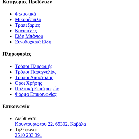
Κατηγορίες Προϊόντων
Φωτιστικά
Μικροέπιπλα
Τραπεζαρίες
Καναπέδες
Είδη Μπάνιου
Ξενοδοχιακά Είδη
Πληροφορίες
Τρόποι Πληρωμής
Τρόποι Παραγγελίας
Τρόποι Αποστολής
Όροι Χρήσης
Πολιτική Επιστροφών
Φόρμα Επικοινωνίας
Επικοινωνία
Διεύθυνση:
Κουντουριώτου 22, 65302, Καβάλα
Τηλέφωνο:
2510 233 391