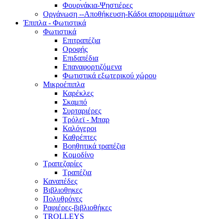
Φουρνάκια-Ψηστιέρες
Οργάνωση --Αποθήκευση-Κάδοι απορριμμάτων
Έπιπλα - Φωτιστικά
Φωτιστικά
Επιτραπέζια
Οροφής
Επιδαπέδια
Επαναφορτιζόμενα
Φωτιστικά εξωτερικού χώρου
Μικροέπιπλα
Καρέκλες
Σκαμπό
Συρταριέρες
Τρόλεϊ - Μπαρ
Καλόγεροι
Καθρέπτες
Βοηθητικά τραπέζια
Κομοδίνο
Τραπεζαρίες
Τραπέζια
Καναπέδες
Βιβλιοθηκες
Πολυθρόνες
Ραφιέρες-βιβλιοθήκες
TROLLEYS