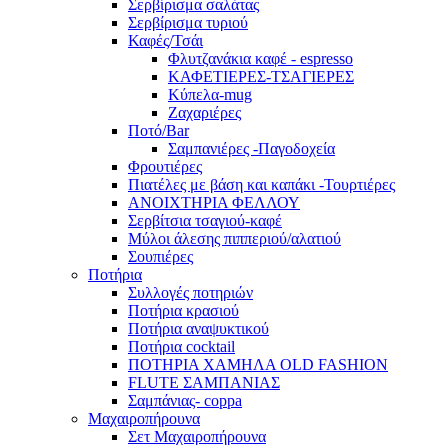
Σερβίρισμα σαλάτας
Σερβίρισμα τυριού
Καφές/Τσάι
Φλυτζανάκια καφέ - espresso
ΚΑΦΕΤΙΕΡΕΣ-ΤΣΑΓΙΕΡΕΣ
Κύπελα-mug
Ζαχαριέρες
Ποτό/Bar
Σαμπανιέρες -Παγοδοχεία
Φρουτιέρες
Πιατέλες με βάση και καπάκι -Τουρτιέρες
ΑΝΟΙΧΤΗΡΙΑ ΦΕΛΛΟΥ
Σερβίτσια τσαγιού-καφέ
Μύλοι άλεσης πιππεριού/αλατιού
Σουπιέρες
Ποτήρια
Συλλογές ποτηριών
Ποτήρια κρασιού
Ποτήρια αναψυκτικού
Ποτήρια cocktail
ΠΟΤΗΡΙΑ ΧΑΜΗΛΑ OLD FASHION
FLUTE ΣΑΜΠΑΝΙΑΣ
Σαμπάνιας- coppa
Μαχαιροπήρουνα
Σετ Μαχαιροπήρουνα