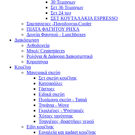
30 Τεμαχιων
Σετ 36 Τεμαχιων
Σετ 24 τμχ
ΣΕΤ ΚΟΥΤΑΛΑΚΙΑ ESPRESSO
Σαμπανιερες -Παγοδοχεια-Cooler
ΠΙΑΤΑ ΦΑΓΗΤΟΥ ΡΗΧΑ
Δοχεία Φαγητού - Lunchboxes
Διακόσμηση
Ανθοδοχεία
Μπολ/ Centerpieces
Ρολόγια & Διάφορα Διακοσμητικά
Κηροπηγια
Κουζίνα
Μαγειρικά σκεύη
Σετ σκεύη κουζίνας
Κατσαρόλες
Γάστρες
Ειδικά σκεύη
Πυρίμαχα σκεύη - Ταψιά
Τηγάνια - Wove
Γκριλιέρες - Ψησταριές
Χύτρες ταχύτητας
Τσαγιέρες -βραστήρες νερού
Είδη κουζίνας
Εργαλεία και gadget κουζίνας