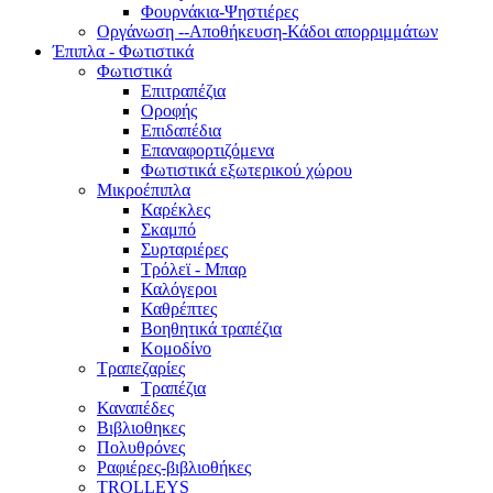
Φουρνάκια-Ψηστιέρες
Οργάνωση --Αποθήκευση-Κάδοι απορριμμάτων
Έπιπλα - Φωτιστικά
Φωτιστικά
Επιτραπέζια
Οροφής
Επιδαπέδια
Επαναφορτιζόμενα
Φωτιστικά εξωτερικού χώρου
Μικροέπιπλα
Καρέκλες
Σκαμπό
Συρταριέρες
Τρόλεϊ - Μπαρ
Καλόγεροι
Καθρέπτες
Βοηθητικά τραπέζια
Κομοδίνο
Τραπεζαρίες
Τραπέζια
Καναπέδες
Βιβλιοθηκες
Πολυθρόνες
Ραφιέρες-βιβλιοθήκες
TROLLEYS