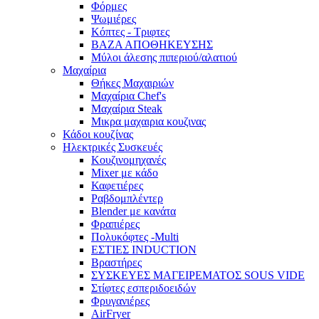
Φόρμες
Ψωμιέρες
Κόπτες - Τριφτες
ΒΑΖΑ ΑΠΟΘΗΚΕΥΣΗΣ
Μύλοι άλεσης πιπεριού/αλατιού
Μαχαίρια
Θήκες Μαχαιριών
Μαχαίρια Chef's
Μαχαίρια Steak
Μικρα μαχαιρια κουζινας
Κάδοι κουζίνας
Ηλεκτρικές Συσκευές
Κουζινομηχανές
Mixer με κάδο
Καφετιέρες
Ραβδομπλέντερ
Blender με κανάτα
Φραπιέρες
Πολυκόφτες -Multi
ΕΣΤΙΕΣ INDUCTION
Βραστήρες
ΣΥΣΚΕΥΕΣ ΜΑΓΕΙΡΕΜΑΤΟΣ SOUS VIDE
Στίφτες εσπεριδοειδών
Φρυγανιέρες
AirFryer