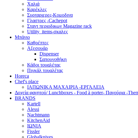
Χαλιά
Καρέκλες
Συρταριερες-Κομοδινα
Γλαστρες -Cachepot
Σταντ περιοδικων Magazine rack
Utility_items-σκαλες
Μπάνιο
Καθρέπτες
Αξεσουάρ
Dispenser
Σαπουνοθήκη
Κάδοι τουαλέτας
Πιγκάλ τουαλέτας
Horeca
Chef's place
ΙΑΠΩΝΙΚΑ ΜΑΧΑΙΡΙΑ -ΕΡΓΑΛΕΙΑ
Δoχεία φαγητού/ Lunchboxes - Food à porter- Παγούρια -The
BRANDS
Kartell
Alessi
Nachtmann
KitchenAid
ΙΩΝΙΑ
Fissler
Globalknives