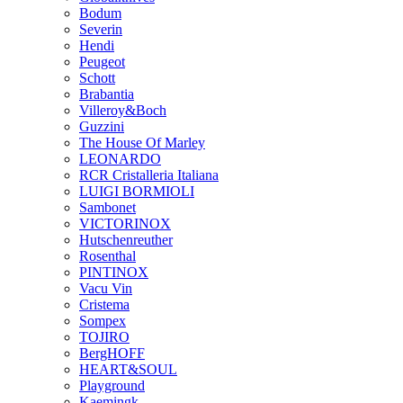
Bodum
Severin
Hendi
Peugeot
Schott
Brabantia
Villeroy&Boch
Guzzini
The House Of Marley
LEONARDO
RCR Cristalleria Italiana
LUIGI BORMIOLI
Sambonet
VICTORINOX
Hutschenreuther
Rosenthal
PINTINOX
Vacu Vin
Cristema
Sompex
TOJIRO
BergHOFF
HEART&SOUL
Playground
Kaemingk