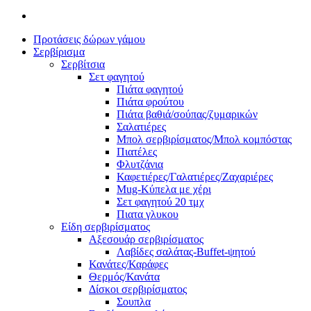
Προτάσεις δώρων γάμου
Σερβίρισμα
Σερβίτσια
Σετ φαγητού
Πιάτα φαγητού
Πιάτα φρούτου
Πιάτα βαθιά/σούπας/ζυμαρικών
Σαλατιέρες
Μπολ σερβιρίσματος/Μπολ κομπόστας
Πιατέλες
Φλυτζάνια
Καφετιέρες/Γαλατιέρες/Ζαχαριέρες
Mug-Κύπελα με χέρι
Σετ φαγητού 20 τμχ
Πιατα γλυκου
Είδη σερβιρίσματος
Αξεσουάρ σερβιρίσματος
Λαβίδες σαλάτας-Buffet-ψητού
Κανάτες/Καράφες
Θερμός/Κανάτα
Δίσκοι σερβιρίσματος
Σουπλα