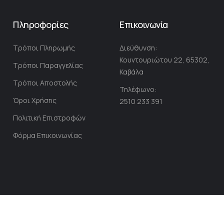
ή
σ
Πληροφορίες
Επικοινωνία
τ
ο
Τρόποι Πληρωμής
Διεύθυνση:
Ε
Κουντουριώτου 22, 65302,
ν
Τρόποι Παραγγελίας
Καβάλα
η
Τρόποι Αποστολής
μ
Τηλέφωνο:
ε
Όροι Χρήσης
2510 233 391
ρ
Πολιτική Επιστροφών
ω
Φόρμα Επικοινωνίας
τ
ι
κ
ό
Δ
ε
λ
τ