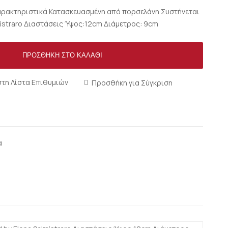
Χαρακτηριστικά Κατασκευασμένη από πορσελάνη Συστήνεται
mistraro Διαστάσεις Ύψος:12cm Διάμετρος: 9cm
ΠΡΟΣΘΉΚΗ ΣΤΟ ΚΑΛΆΘΙ
τη Λίστα Επιθυμιών
Προσθήκη για Σύγκριση
α