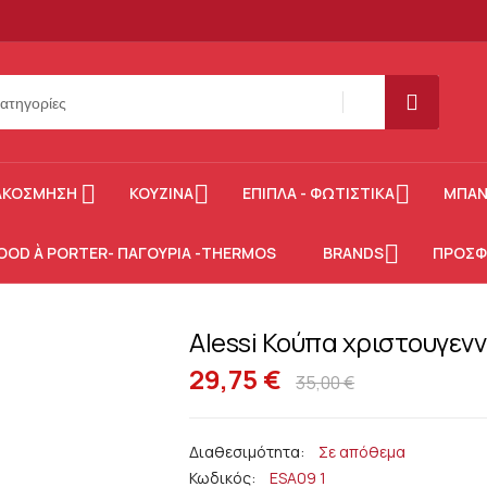
SEARCH
ΑΚΌΣΜΗΣΗ
ΚΟΥΖΊΝΑ
ΈΠΙΠΛΑ - ΦΩΤΙΣΤΙΚΆ
ΜΠΆΝ
OOD À PORTER- ΠΑΓΟΎΡΙΑ -THERMOS
BRANDS
ΠΡΟΣΦ
Alessi Κούπα χριστουγενν
29,75 €
35,00 €
Σε απόθεμα
Κωδικός
ESA09 1