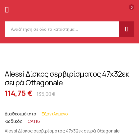
0
SEAR
Μετάβαση
στο
Μετάβαση
περιεχόμενο
στο
Alessi Δίσκος σερβιρίσματος 47x32εκ
Μετάβαση
τέλος
στην
σειρά Ottagonale
της
αρχή
συλλογής
114,75 €
135,00 €
της
εικόνων
συλλογής
εικόνων
Εξαντλημένο
Κωδικός
CA116
Alessi Δίσκος σερβιρίσματος 47x32εκ σειρά Ottagonale