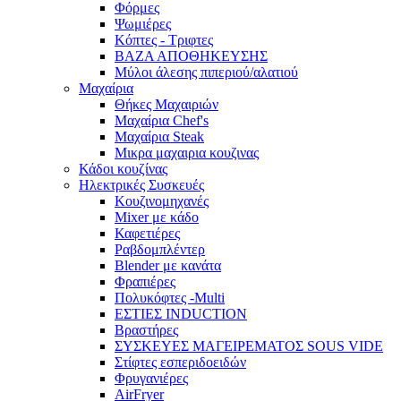
Φόρμες
Ψωμιέρες
Κόπτες - Τριφτες
ΒΑΖΑ ΑΠΟΘΗΚΕΥΣΗΣ
Μύλοι άλεσης πιπεριού/αλατιού
Μαχαίρια
Θήκες Μαχαιριών
Μαχαίρια Chef's
Μαχαίρια Steak
Μικρα μαχαιρια κουζινας
Κάδοι κουζίνας
Ηλεκτρικές Συσκευές
Κουζινομηχανές
Mixer με κάδο
Καφετιέρες
Ραβδομπλέντερ
Blender με κανάτα
Φραπιέρες
Πολυκόφτες -Multi
ΕΣΤΙΕΣ INDUCTION
Βραστήρες
ΣΥΣΚΕΥΕΣ ΜΑΓΕΙΡΕΜΑΤΟΣ SOUS VIDE
Στίφτες εσπεριδοειδών
Φρυγανιέρες
AirFryer