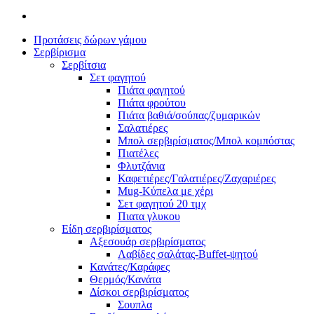
Προτάσεις δώρων γάμου
Σερβίρισμα
Σερβίτσια
Σετ φαγητού
Πιάτα φαγητού
Πιάτα φρούτου
Πιάτα βαθιά/σούπας/ζυμαρικών
Σαλατιέρες
Μπολ σερβιρίσματος/Μπολ κομπόστας
Πιατέλες
Φλυτζάνια
Καφετιέρες/Γαλατιέρες/Ζαχαριέρες
Mug-Κύπελα με χέρι
Σετ φαγητού 20 τμχ
Πιατα γλυκου
Είδη σερβιρίσματος
Αξεσουάρ σερβιρίσματος
Λαβίδες σαλάτας-Buffet-ψητού
Κανάτες/Καράφες
Θερμός/Κανάτα
Δίσκοι σερβιρίσματος
Σουπλα