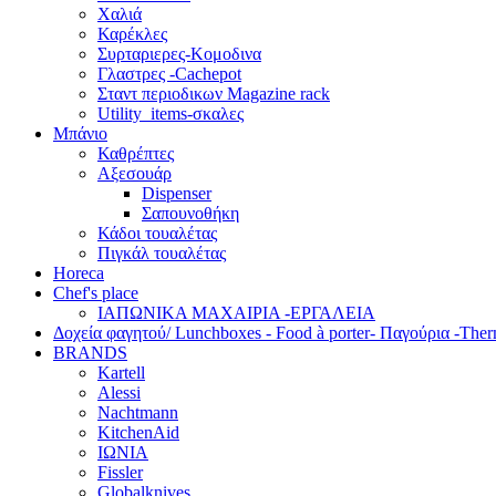
Χαλιά
Καρέκλες
Συρταριερες-Κομοδινα
Γλαστρες -Cachepot
Σταντ περιοδικων Magazine rack
Utility_items-σκαλες
Μπάνιο
Καθρέπτες
Αξεσουάρ
Dispenser
Σαπουνοθήκη
Κάδοι τουαλέτας
Πιγκάλ τουαλέτας
Horeca
Chef's place
ΙΑΠΩΝΙΚΑ ΜΑΧΑΙΡΙΑ -ΕΡΓΑΛΕΙΑ
Δoχεία φαγητού/ Lunchboxes - Food à porter- Παγούρια -The
BRANDS
Kartell
Alessi
Nachtmann
KitchenAid
ΙΩΝΙΑ
Fissler
Globalknives