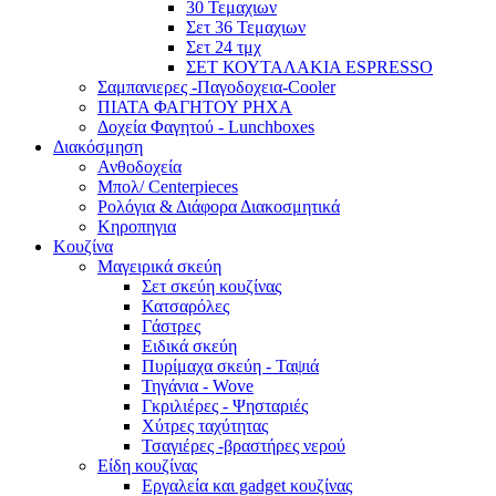
30 Τεμαχιων
Σετ 36 Τεμαχιων
Σετ 24 τμχ
ΣΕΤ ΚΟΥΤΑΛΑΚΙΑ ESPRESSO
Σαμπανιερες -Παγοδοχεια-Cooler
ΠΙΑΤΑ ΦΑΓΗΤΟΥ ΡΗΧΑ
Δοχεία Φαγητού - Lunchboxes
Διακόσμηση
Ανθοδοχεία
Μπολ/ Centerpieces
Ρολόγια & Διάφορα Διακοσμητικά
Κηροπηγια
Κουζίνα
Μαγειρικά σκεύη
Σετ σκεύη κουζίνας
Κατσαρόλες
Γάστρες
Ειδικά σκεύη
Πυρίμαχα σκεύη - Ταψιά
Τηγάνια - Wove
Γκριλιέρες - Ψησταριές
Χύτρες ταχύτητας
Τσαγιέρες -βραστήρες νερού
Είδη κουζίνας
Εργαλεία και gadget κουζίνας