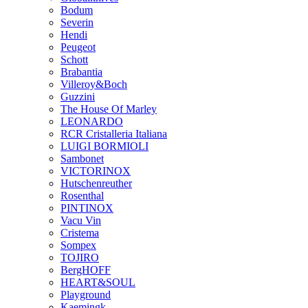
Bodum
Severin
Hendi
Peugeot
Schott
Brabantia
Villeroy&Boch
Guzzini
The House Of Marley
LEONARDO
RCR Cristalleria Italiana
LUIGI BORMIOLI
Sambonet
VICTORINOX
Hutschenreuther
Rosenthal
PINTINOX
Vacu Vin
Cristema
Sompex
TOJIRO
BergHOFF
HEART&SOUL
Playground
Kaemingk