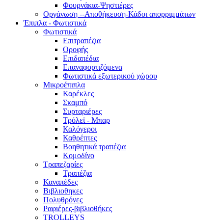
Φουρνάκια-Ψηστιέρες
Οργάνωση --Αποθήκευση-Κάδοι απορριμμάτων
Έπιπλα - Φωτιστικά
Φωτιστικά
Επιτραπέζια
Οροφής
Επιδαπέδια
Επαναφορτιζόμενα
Φωτιστικά εξωτερικού χώρου
Μικροέπιπλα
Καρέκλες
Σκαμπό
Συρταριέρες
Τρόλεϊ - Μπαρ
Καλόγεροι
Καθρέπτες
Βοηθητικά τραπέζια
Κομοδίνο
Τραπεζαρίες
Τραπέζια
Καναπέδες
Βιβλιοθηκες
Πολυθρόνες
Ραφιέρες-βιβλιοθήκες
TROLLEYS