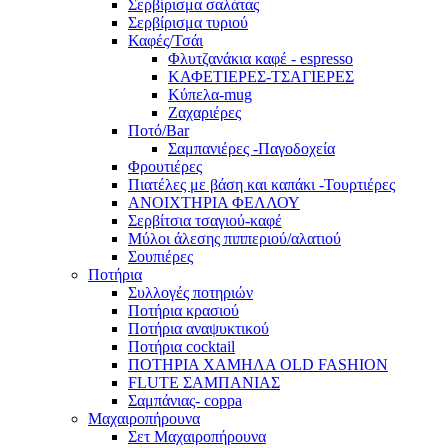
Σερβίρισμα σαλάτας
Σερβίρισμα τυριού
Καφές/Τσάι
Φλυτζανάκια καφέ - espresso
ΚΑΦΕΤΙΕΡΕΣ-ΤΣΑΓΙΕΡΕΣ
Κύπελα-mug
Ζαχαριέρες
Ποτό/Bar
Σαμπανιέρες -Παγοδοχεία
Φρουτιέρες
Πιατέλες με βάση και καπάκι -Τουρτιέρες
ΑΝΟΙΧΤΗΡΙΑ ΦΕΛΛΟΥ
Σερβίτσια τσαγιού-καφέ
Μύλοι άλεσης πιππεριού/αλατιού
Σουπιέρες
Ποτήρια
Συλλογές ποτηριών
Ποτήρια κρασιού
Ποτήρια αναψυκτικού
Ποτήρια cocktail
ΠΟΤΗΡΙΑ ΧΑΜΗΛΑ OLD FASHION
FLUTE ΣΑΜΠΑΝΙΑΣ
Σαμπάνιας- coppa
Μαχαιροπήρουνα
Σετ Μαχαιροπήρουνα