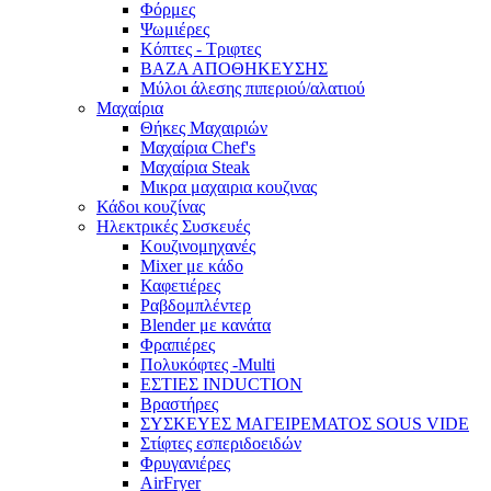
Φόρμες
Ψωμιέρες
Κόπτες - Τριφτες
ΒΑΖΑ ΑΠΟΘΗΚΕΥΣΗΣ
Μύλοι άλεσης πιπεριού/αλατιού
Μαχαίρια
Θήκες Μαχαιριών
Μαχαίρια Chef's
Μαχαίρια Steak
Μικρα μαχαιρια κουζινας
Κάδοι κουζίνας
Ηλεκτρικές Συσκευές
Κουζινομηχανές
Mixer με κάδο
Καφετιέρες
Ραβδομπλέντερ
Blender με κανάτα
Φραπιέρες
Πολυκόφτες -Multi
ΕΣΤΙΕΣ INDUCTION
Βραστήρες
ΣΥΣΚΕΥΕΣ ΜΑΓΕΙΡΕΜΑΤΟΣ SOUS VIDE
Στίφτες εσπεριδοειδών
Φρυγανιέρες
AirFryer