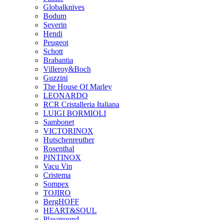
Globalknives
Bodum
Severin
Hendi
Peugeot
Schott
Brabantia
Villeroy&Boch
Guzzini
The House Of Marley
LEONARDO
RCR Cristalleria Italiana
LUIGI BORMIOLI
Sambonet
VICTORINOX
Hutschenreuther
Rosenthal
PINTINOX
Vacu Vin
Cristema
Sompex
TOJIRO
BergHOFF
HEART&SOUL
Playground