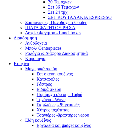
30 Τεμαχιων
Σετ 36 Τεμαχιων
Σετ 24 τμχ
ΣΕΤ ΚΟΥΤΑΛΑΚΙΑ ESPRESSO
Σαμπανιερες -Παγοδοχεια-Cooler
ΠΙΑΤΑ ΦΑΓΗΤΟΥ ΡΗΧΑ
Δοχεία Φαγητού - Lunchboxes
Διακόσμηση
Ανθοδοχεία
Μπολ/ Centerpieces
Ρολόγια & Διάφορα Διακοσμητικά
Κηροπηγια
Κουζίνα
Μαγειρικά σκεύη
Σετ σκεύη κουζίνας
Κατσαρόλες
Γάστρες
Ειδικά σκεύη
Πυρίμαχα σκεύη - Ταψιά
Τηγάνια - Wove
Γκριλιέρες - Ψησταριές
Χύτρες ταχύτητας
Τσαγιέρες -βραστήρες νερού
Είδη κουζίνας
Εργαλεία και gadget κουζίνας