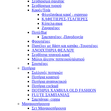
Σερβίρισμα σαλάτας
Σερβίρισμα τυριού
Καφές/Τσάι
Φλυτζανάκια καφέ - espresso
ΚΑΦΕΤΙΕΡΕΣ-ΤΣΑΓΙΕΡΕΣ
Κύπελα-mug
Ζαχαριέρες
Ποτό/Bar
Σαμπανιέρες -Παγοδοχεία
Φρουτιέρες
Πιατέλες με βάση και καπάκι -Τουρτιέρες
ΑΝΟΙΧΤΗΡΙΑ ΦΕΛΛΟΥ
Σερβίτσια τσαγιού-καφέ
Μύλοι άλεσης πιππεριού/αλατιού
Σουπιέρες
Ποτήρια
Συλλογές ποτηριών
Ποτήρια κρασιού
Ποτήρια αναψυκτικού
Ποτήρια cocktail
ΠΟΤΗΡΙΑ ΧΑΜΗΛΑ OLD FASHION
FLUTE ΣΑΜΠΑΝΙΑΣ
Σαμπάνιας- coppa
Μαχαιροπήρουνα
Σετ Μαχαιροπήρουνα