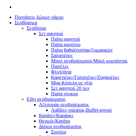
Προτάσεις δώρων γάμου
Σερβίρισμα
Σερβίτσια
Σετ φαγητού
Πιάτα φαγητού
Πιάτα φρούτου
Πιάτα βαθιά/σούπας/ζυμαρικών
Σαλατιέρες
Μπολ σερβιρίσματος/Μπολ κομπόστας
Πιατέλες
Φλυτζάνια
Καφετιέρες/Γαλατιέρες/Ζαχαριέρες
Mug-Κύπελα με χέρι
Σετ φαγητού 20 τμχ
Πιατα γλυκου
Είδη σερβιρίσματος
Αξεσουάρ σερβιρίσματος
Λαβίδες σαλάτας-Buffet-ψητού
Κανάτες/Καράφες
Θερμός/Κανάτα
Δίσκοι σερβιρίσματος
Σουπλα