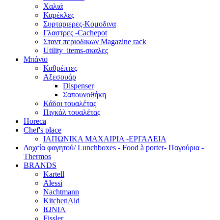
Χαλιά
Καρέκλες
Συρταριερες-Κομοδινα
Γλαστρες -Cachepot
Σταντ περιοδικων Magazine rack
Utility_items-σκαλες
Μπάνιο
Καθρέπτες
Αξεσουάρ
Dispenser
Σαπουνοθήκη
Κάδοι τουαλέτας
Πιγκάλ τουαλέτας
Horeca
Chef's place
ΙΑΠΩΝΙΚΑ ΜΑΧΑΙΡΙΑ -ΕΡΓΑΛΕΙΑ
Δoχεία φαγητού/ Lunchboxes - Food à porter- Παγούρια -
Thermos
BRANDS
Kartell
Alessi
Nachtmann
KitchenAid
ΙΩΝΙΑ
Fissler