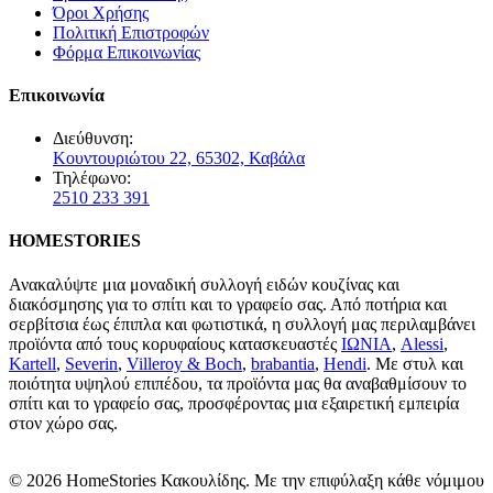
Όροι Χρήσης
Πολιτική Επιστροφών
Φόρμα Επικοινωνίας
Επικοινωνία
Διεύθυνση:
Κουντουριώτου 22, 65302, Καβάλα
Τηλέφωνο:
2510 233 391
HOMESTORIES
Ανακαλύψτε μια μοναδική συλλογή ειδών κουζίνας και
διακόσμησης για το σπίτι και το γραφείο σας. Από ποτήρια και
σερβίτσια έως έπιπλα και φωτιστικά, η συλλογή μας περιλαμβάνει
προϊόντα από τους κορυφαίους κατασκευαστές
ΙΩΝΙΑ
,
Alessi
,
Kartell
,
Severin
,
Villeroy & Boch
,
brabantia
,
Hendi
. Με στυλ και
ποιότητα υψηλού επιπέδου, τα προϊόντα μας θα αναβαθμίσουν το
σπίτι και το γραφείο σας, προσφέροντας μια εξαιρετική εμπειρία
στον χώρο σας.
© 2026 HomeStories Κακουλίδης. Με την επιφύλαξη κάθε νόμιμου