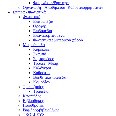
Φουρνάκια-Ψηστιέρες
Οργάνωση --Αποθήκευση-Κάδοι απορριμμάτων
Έπιπλα - Φωτιστικά
Φωτιστικά
Επιτραπέζια
Οροφής
Επιδαπέδια
Επαναφορτιζόμενα
Φωτιστικά εξωτερικού χώρου
Μικροέπιπλα
Καρέκλες
Σκαμπό
Συρταριέρες
Τρόλεϊ - Μπαρ
Καλόγεροι
Καθρέπτες
Βοηθητικά τραπέζια
Κομοδίνο
Τραπεζαρίες
Τραπέζια
Καναπέδες
Βιβλιοθηκες
Πολυθρόνες
Ραφιέρες-βιβλιοθήκες
TROLLEYS