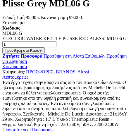
Plisse Grey MDL06 G
Ειδική Τιμή
95,00 €
Κανονική τιμή
99,00 €
Σε απόθεμα
Κωδικός
MDL06 G
ELECTRIC WATER KETTLE PLISSE RED ALESSI MDL06 G
Προσθήκη στο Καλάθι
Ζητήστε Προσφορά
Προσθήκη στη Λίστα Επιθυμιών
Προσθήκη
για Σύγκριση
Κοινοποίηση
Κατηγορίες:
ΠΡΟΣΦΟΡΕΣ
,
BRANDS
,
Alessi
Λεπτομέρειες
Ένα έργο τέχνης στην κουζίνα σας από τον Ιταλικό Οίκο Alessi. Ο
ηλεκτρικός βραστήρας σχεδιασμένος από τον Michelle De Lucchi
είναι σαν να θέλει να εκτελέσει πιρουέτες. Ο σχεδιαστής
εμπνεύστηκε από την υψηλή ραπτική και συγκεκριμένα από τις
υπέροχες πλισέ φούστες. Ένα αντικείμενο σαν γλυπτό όπως
δηλώνει και το όνομά του αποτελεί ιδανική επιλογή για κάθε σπίτι
ή γραφείο. Σχεδιαστής : Michelle De Lucchi Διαστάσεις : 21x16xY
29 εκ. Χωρητικότητα : 1.7 L Υλικό : Thermoplastic Resin -
Θερμοπλαστική Ρητίνη Ισχύς : 220-240V, 50Hz, 2200-2400W
Περισσότερες Πληροφορίες