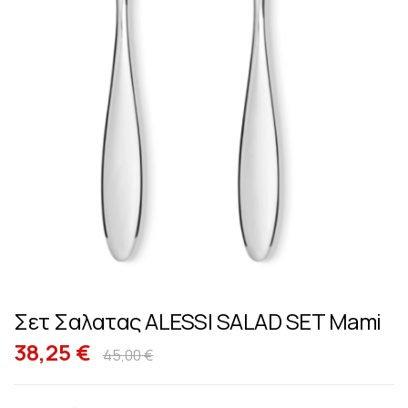
Σετ Σαλατας ALESSI SALAD SET Mami
Μετάβαση
στην
38,25 €
45,00 €
αρχή
της
συλλογής