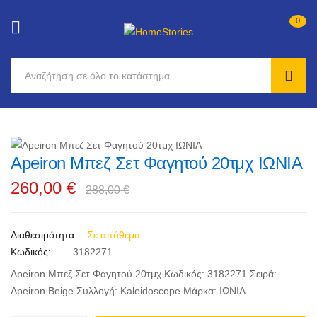
0
SEAR
Μετάβαση
στο
Μετάβαση
περιεχόμενο
Apeiron Μπεζ Σετ Φαγητού 20τμχ ΙΩΝΙΑ
στο
Μετάβαση
τέλος
στην
260,00 €
288,00 €
της
αρχή
συλλογής
της
εικόνων
συλλογής
Σε απόθεμα
εικόνων
Κωδικός
3182271
Apeiron Μπεζ Σετ Φαγητού 20τμχ Κωδικός: 3182271 Σειρά:
Apeiron Beige Συλλογή: Kaleidoscope Μάρκα: ΙΩΝΙΑ