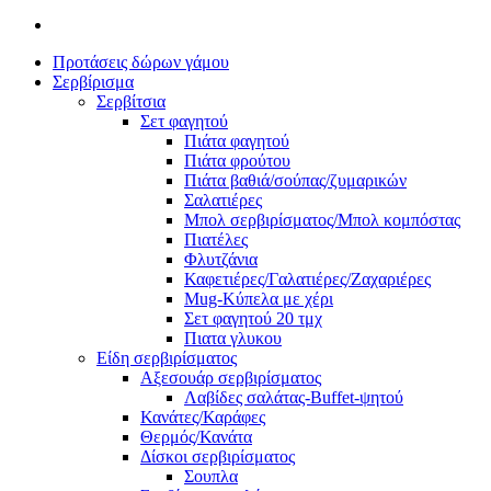
Προτάσεις δώρων γάμου
Σερβίρισμα
Σερβίτσια
Σετ φαγητού
Πιάτα φαγητού
Πιάτα φρούτου
Πιάτα βαθιά/σούπας/ζυμαρικών
Σαλατιέρες
Μπολ σερβιρίσματος/Μπολ κομπόστας
Πιατέλες
Φλυτζάνια
Καφετιέρες/Γαλατιέρες/Ζαχαριέρες
Mug-Κύπελα με χέρι
Σετ φαγητού 20 τμχ
Πιατα γλυκου
Είδη σερβιρίσματος
Αξεσουάρ σερβιρίσματος
Λαβίδες σαλάτας-Buffet-ψητού
Κανάτες/Καράφες
Θερμός/Κανάτα
Δίσκοι σερβιρίσματος
Σουπλα