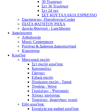
30 Τεμαχιων
Σετ 36 Τεμαχιων
Σετ 24 τμχ
ΣΕΤ ΚΟΥΤΑΛΑΚΙΑ ESPRESSO
Σαμπανιερες -Παγοδοχεια-Cooler
ΠΙΑΤΑ ΦΑΓΗΤΟΥ ΡΗΧΑ
Δοχεία Φαγητού - Lunchboxes
Διακόσμηση
Ανθοδοχεία
Μπολ/ Centerpieces
Ρολόγια & Διάφορα Διακοσμητικά
Κηροπηγια
Κουζίνα
Μαγειρικά σκεύη
Σετ σκεύη κουζίνας
Κατσαρόλες
Γάστρες
Ειδικά σκεύη
Πυρίμαχα σκεύη - Ταψιά
Τηγάνια - Wove
Γκριλιέρες - Ψησταριές
Χύτρες ταχύτητας
Τσαγιέρες -βραστήρες νερού
Είδη κουζίνας
Εργαλεία και gadget κουζίνας