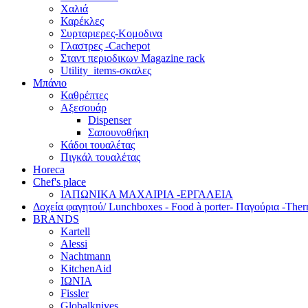
Χαλιά
Καρέκλες
Συρταριερες-Κομοδινα
Γλαστρες -Cachepot
Σταντ περιοδικων Magazine rack
Utility_items-σκαλες
Μπάνιο
Καθρέπτες
Αξεσουάρ
Dispenser
Σαπουνοθήκη
Κάδοι τουαλέτας
Πιγκάλ τουαλέτας
Horeca
Chef's place
ΙΑΠΩΝΙΚΑ ΜΑΧΑΙΡΙΑ -ΕΡΓΑΛΕΙΑ
Δoχεία φαγητού/ Lunchboxes - Food à porter- Παγούρια -The
BRANDS
Kartell
Alessi
Nachtmann
KitchenAid
ΙΩΝΙΑ
Fissler
Globalknives