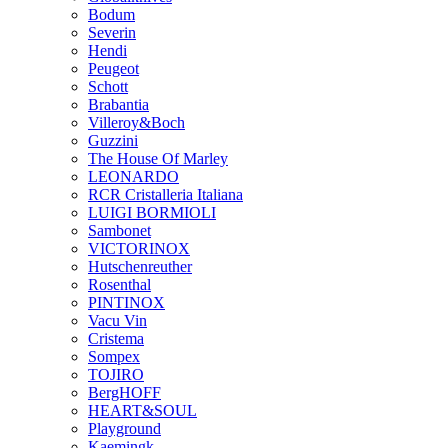
Bodum
Severin
Hendi
Peugeot
Schott
Brabantia
Villeroy&Boch
Guzzini
The House Of Marley
LEONARDO
RCR Cristalleria Italiana
LUIGI BORMIOLI
Sambonet
VICTORINOX
Hutschenreuther
Rosenthal
PINTINOX
Vacu Vin
Cristema
Sompex
TOJIRO
BergHOFF
HEART&SOUL
Playground
Kaemingk