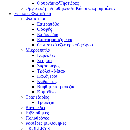
Φουρνάκια-Ψηστιέρες
Οργάνωση --Αποθήκευση-Κάδοι απορριμμάτων
Έπιπλα - Φωτιστικά
Φωτιστικά
Επιτραπέζια
Οροφής
Επιδαπέδια
Επαναφορτιζόμενα
Φωτιστικά εξωτερικού χώρου
Μικροέπιπλα
Καρέκλες
Σκαμπό
Συρταριέρες
Τρόλεϊ - Μπαρ
Καλόγεροι
Καθρέπτες
Βοηθητικά τραπέζια
Κομοδίνο
Τραπεζαρίες
Τραπέζια
Καναπέδες
Βιβλιοθηκες
Πολυθρόνες
Ραφιέρες-βιβλιοθήκες
TROLLEYS