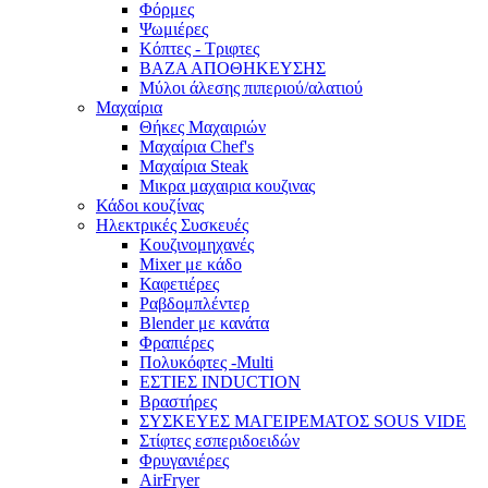
Φόρμες
Ψωμιέρες
Κόπτες - Τριφτες
ΒΑΖΑ ΑΠΟΘΗΚΕΥΣΗΣ
Μύλοι άλεσης πιπεριού/αλατιού
Μαχαίρια
Θήκες Μαχαιριών
Μαχαίρια Chef's
Μαχαίρια Steak
Μικρα μαχαιρια κουζινας
Κάδοι κουζίνας
Ηλεκτρικές Συσκευές
Κουζινομηχανές
Mixer με κάδο
Καφετιέρες
Ραβδομπλέντερ
Blender με κανάτα
Φραπιέρες
Πολυκόφτες -Multi
ΕΣΤΙΕΣ INDUCTION
Βραστήρες
ΣΥΣΚΕΥΕΣ ΜΑΓΕΙΡΕΜΑΤΟΣ SOUS VIDE
Στίφτες εσπεριδοειδών
Φρυγανιέρες
AirFryer