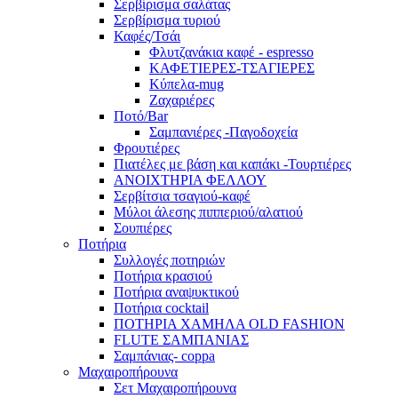
Σερβίρισμα σαλάτας
Σερβίρισμα τυριού
Καφές/Τσάι
Φλυτζανάκια καφέ - espresso
ΚΑΦΕΤΙΕΡΕΣ-ΤΣΑΓΙΕΡΕΣ
Κύπελα-mug
Ζαχαριέρες
Ποτό/Bar
Σαμπανιέρες -Παγοδοχεία
Φρουτιέρες
Πιατέλες με βάση και καπάκι -Τουρτιέρες
ΑΝΟΙΧΤΗΡΙΑ ΦΕΛΛΟΥ
Σερβίτσια τσαγιού-καφέ
Μύλοι άλεσης πιππεριού/αλατιού
Σουπιέρες
Ποτήρια
Συλλογές ποτηριών
Ποτήρια κρασιού
Ποτήρια αναψυκτικού
Ποτήρια cocktail
ΠΟΤΗΡΙΑ ΧΑΜΗΛΑ OLD FASHION
FLUTE ΣΑΜΠΑΝΙΑΣ
Σαμπάνιας- coppa
Μαχαιροπήρουνα
Σετ Μαχαιροπήρουνα