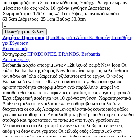
που εφαρμόζουν τέλεια στον κάδο σας. Υπάρχει δείγμα δωρεάν
μέσα στο νέο σας κάδο. 10 χρόνια εγγύηση Διαστάσεις
Χωρητικότητα: 12lt Ύψος: 41,1cm Ύψος με ανοικτό καπάκι:
63,5cm Διάμετρος: 25,1cm Βάθος: 33,8cm
Προσθήκη στο Καλάθι
Ζητήστε Προσφορά
Προσθήκη στη Λίστα Επιθυμιών
Προσθήκη
για Σύγκριση
Κοινοποίηση
Κατηγορίες:
ΠΡΟΣΦΟΡΕΣ
,
BRANDS
,
Brabantia
Λεπτομέρειες
Brabantia Δοχείο απορριμμάτων 12lt λευκό σειρά New Icon Οι
κάδοι Brabantia της σειράς New Icon είναι κομψοί, καλαίσθητοι
και πάνω απ’ όλα εξαιρετικά αξιόπιστοι επί το έργον. Ο κάδος
Brabantia New Icon 12lt έχει το ιδανικό μέγεθος αφού χωράει
αρκετή ποσότητα απορριμμάτων ενώ παράλληλα μπορεί να
τοποθετηθεί κάτω από επιφάνειες εργασίας όπως πάγκο ή τραπέζι.
Έχει εξαιρετική ποιότητα και 10 χρόνια εγγύηση. Χαρακτηριστικά
Διαθέτει μαλακό πεντάλ και κλείνει αθόρυβα και απαλά Δεν
διαχέονται οι οσμές Αφαιρούμενος πλαστικός εσωτερικός κάδος
για εύκολο καθάρισμα Αντιολισθητική βάση που διατηρεί τον κάδο
σταθερό και προστατεύει το πάτωμα από τυχόν γρατζουνιές
Μετακινείται εύκολα χάρη στην ανθεκτική λαβή που διαθέτει,
ακόμη κι όταν είναι γεμάτος Οι ειδικές οπές εξαερισμού στον
εσωτερικό κάδο, επιτρέπουν την έξοδο του αέρα κατά την αλλαγή