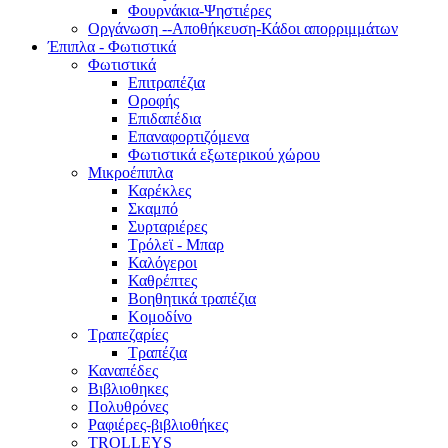
Φουρνάκια-Ψηστιέρες
Οργάνωση --Αποθήκευση-Κάδοι απορριμμάτων
Έπιπλα - Φωτιστικά
Φωτιστικά
Επιτραπέζια
Οροφής
Επιδαπέδια
Επαναφορτιζόμενα
Φωτιστικά εξωτερικού χώρου
Μικροέπιπλα
Καρέκλες
Σκαμπό
Συρταριέρες
Τρόλεϊ - Μπαρ
Καλόγεροι
Καθρέπτες
Βοηθητικά τραπέζια
Κομοδίνο
Τραπεζαρίες
Τραπέζια
Καναπέδες
Βιβλιοθηκες
Πολυθρόνες
Ραφιέρες-βιβλιοθήκες
TROLLEYS