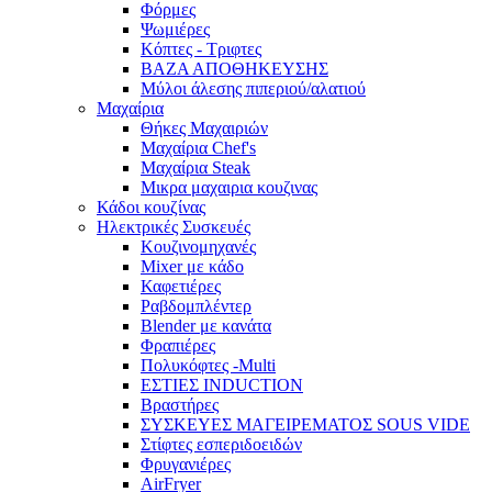
Φόρμες
Ψωμιέρες
Κόπτες - Τριφτες
ΒΑΖΑ ΑΠΟΘΗΚΕΥΣΗΣ
Μύλοι άλεσης πιπεριού/αλατιού
Μαχαίρια
Θήκες Μαχαιριών
Μαχαίρια Chef's
Μαχαίρια Steak
Μικρα μαχαιρια κουζινας
Κάδοι κουζίνας
Ηλεκτρικές Συσκευές
Κουζινομηχανές
Mixer με κάδο
Καφετιέρες
Ραβδομπλέντερ
Blender με κανάτα
Φραπιέρες
Πολυκόφτες -Multi
ΕΣΤΙΕΣ INDUCTION
Βραστήρες
ΣΥΣΚΕΥΕΣ ΜΑΓΕΙΡΕΜΑΤΟΣ SOUS VIDE
Στίφτες εσπεριδοειδών
Φρυγανιέρες
AirFryer