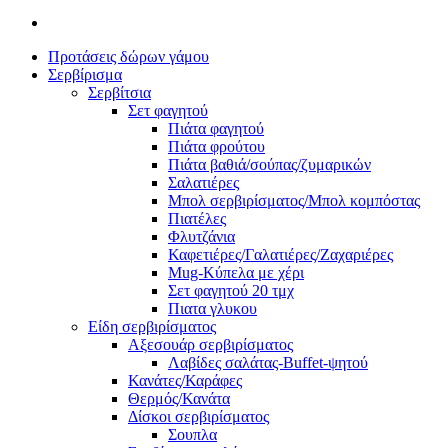
Προτάσεις δώρων γάμου
Σερβίρισμα
Σερβίτσια
Σετ φαγητού
Πιάτα φαγητού
Πιάτα φρούτου
Πιάτα βαθιά/σούπας/ζυμαρικών
Σαλατιέρες
Μπολ σερβιρίσματος/Μπολ κομπόστας
Πιατέλες
Φλυτζάνια
Καφετιέρες/Γαλατιέρες/Ζαχαριέρες
Mug-Κύπελα με χέρι
Σετ φαγητού 20 τμχ
Πιατα γλυκου
Είδη σερβιρίσματος
Αξεσουάρ σερβιρίσματος
Λαβίδες σαλάτας-Buffet-ψητού
Κανάτες/Καράφες
Θερμός/Κανάτα
Δίσκοι σερβιρίσματος
Σουπλα