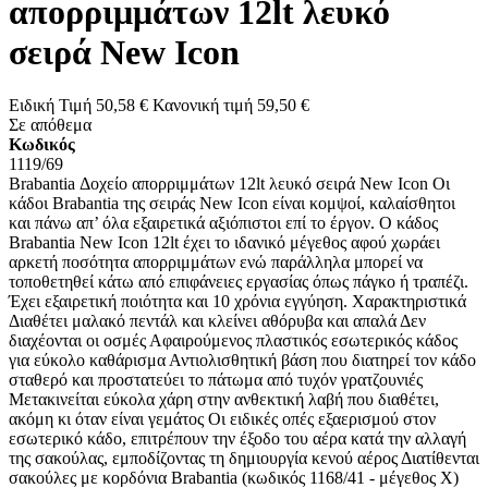
απορριμμάτων 12lt λευκό
σειρά New Icon
Ειδική Τιμή
50,58 €
Κανονική τιμή
59,50 €
Σε απόθεμα
Κωδικός
1119/69
Brabantia Δοχείο απορριμμάτων 12lt λευκό σειρά New Icon Οι
κάδοι Brabantia της σειράς New Icon είναι κομψοί, καλαίσθητοι
και πάνω απ’ όλα εξαιρετικά αξιόπιστοι επί το έργον. Ο κάδος
Brabantia New Icon 12lt έχει το ιδανικό μέγεθος αφού χωράει
αρκετή ποσότητα απορριμμάτων ενώ παράλληλα μπορεί να
τοποθετηθεί κάτω από επιφάνειες εργασίας όπως πάγκο ή τραπέζι.
Έχει εξαιρετική ποιότητα και 10 χρόνια εγγύηση. Χαρακτηριστικά
Διαθέτει μαλακό πεντάλ και κλείνει αθόρυβα και απαλά Δεν
διαχέονται οι οσμές Αφαιρούμενος πλαστικός εσωτερικός κάδος
για εύκολο καθάρισμα Αντιολισθητική βάση που διατηρεί τον κάδο
σταθερό και προστατεύει το πάτωμα από τυχόν γρατζουνιές
Μετακινείται εύκολα χάρη στην ανθεκτική λαβή που διαθέτει,
ακόμη κι όταν είναι γεμάτος Οι ειδικές οπές εξαερισμού στον
εσωτερικό κάδο, επιτρέπουν την έξοδο του αέρα κατά την αλλαγή
της σακούλας, εμποδίζοντας τη δημιουργία κενού αέρος Διατίθενται
σακούλες με κορδόνια Brabantia (κωδικός 1168/41 - μέγεθος X)