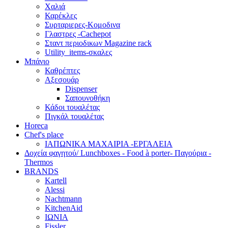
Χαλιά
Καρέκλες
Συρταριερες-Κομοδινα
Γλαστρες -Cachepot
Σταντ περιοδικων Magazine rack
Utility_items-σκαλες
Μπάνιο
Καθρέπτες
Αξεσουάρ
Dispenser
Σαπουνοθήκη
Κάδοι τουαλέτας
Πιγκάλ τουαλέτας
Horeca
Chef's place
ΙΑΠΩΝΙΚΑ ΜΑΧΑΙΡΙΑ -ΕΡΓΑΛΕΙΑ
Δoχεία φαγητού/ Lunchboxes - Food à porter- Παγούρια -
Thermos
BRANDS
Kartell
Alessi
Nachtmann
KitchenAid
ΙΩΝΙΑ
Fissler