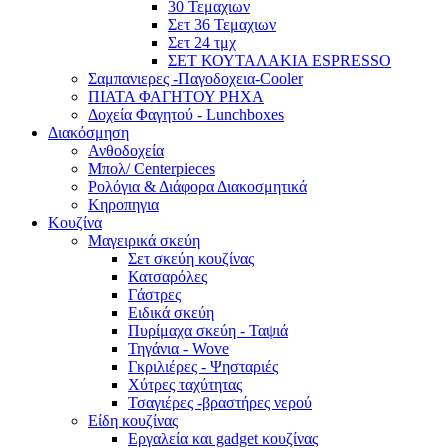
30 Τεμαχιων
Σετ 36 Τεμαχιων
Σετ 24 τμχ
ΣΕΤ ΚΟΥΤΑΛΑΚΙΑ ESPRESSO
Σαμπανιερες -Παγοδοχεια-Cooler
ΠΙΑΤΑ ΦΑΓΗΤΟΥ ΡΗΧΑ
Δοχεία Φαγητού - Lunchboxes
Διακόσμηση
Ανθοδοχεία
Μπολ/ Centerpieces
Ρολόγια & Διάφορα Διακοσμητικά
Κηροπηγια
Κουζίνα
Μαγειρικά σκεύη
Σετ σκεύη κουζίνας
Κατσαρόλες
Γάστρες
Ειδικά σκεύη
Πυρίμαχα σκεύη - Ταψιά
Τηγάνια - Wove
Γκριλιέρες - Ψησταριές
Χύτρες ταχύτητας
Τσαγιέρες -βραστήρες νερού
Είδη κουζίνας
Εργαλεία και gadget κουζίνας