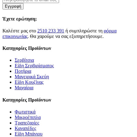
Εγγραφή
Έχετε ερώτηση;
Καλέστε μας στο
2510 233 391
ή συμπληρώστε τη
φόρμα
επικοινωνίας
. Θα χαρούμε να σας εξυπηρετήσουμε.
Κατηγορίες Προϊόντων
Σερβίτσια
Είδη Σερβιρίσματος
Ποτήρια
Μαγειρικά Σκεύη
Είδη Κουζίνας
Μαχαίρια
Κατηγορίες Προϊόντων
Φωτιστικά
Μικροέπιπλα
Τραπεζαρίες
Καναπέδες
Είδη Μπάνιου