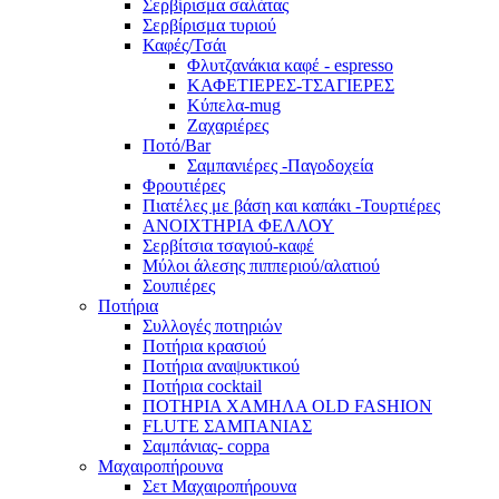
Σερβίρισμα σαλάτας
Σερβίρισμα τυριού
Καφές/Τσάι
Φλυτζανάκια καφέ - espresso
ΚΑΦΕΤΙΕΡΕΣ-ΤΣΑΓΙΕΡΕΣ
Κύπελα-mug
Ζαχαριέρες
Ποτό/Bar
Σαμπανιέρες -Παγοδοχεία
Φρουτιέρες
Πιατέλες με βάση και καπάκι -Τουρτιέρες
ΑΝΟΙΧΤΗΡΙΑ ΦΕΛΛΟΥ
Σερβίτσια τσαγιού-καφέ
Μύλοι άλεσης πιππεριού/αλατιού
Σουπιέρες
Ποτήρια
Συλλογές ποτηριών
Ποτήρια κρασιού
Ποτήρια αναψυκτικού
Ποτήρια cocktail
ΠΟΤΗΡΙΑ ΧΑΜΗΛΑ OLD FASHION
FLUTE ΣΑΜΠΑΝΙΑΣ
Σαμπάνιας- coppa
Μαχαιροπήρουνα
Σετ Μαχαιροπήρουνα