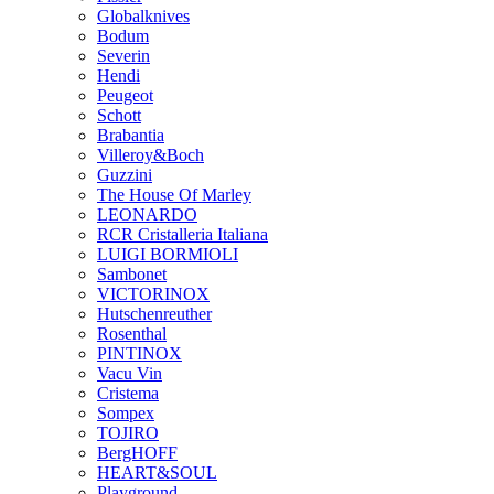
Globalknives
Bodum
Severin
Hendi
Peugeot
Schott
Brabantia
Villeroy&Boch
Guzzini
The House Of Marley
LEONARDO
RCR Cristalleria Italiana
LUIGI BORMIOLI
Sambonet
VICTORINOX
Hutschenreuther
Rosenthal
PINTINOX
Vacu Vin
Cristema
Sompex
TOJIRO
BergHOFF
HEART&SOUL
Playground