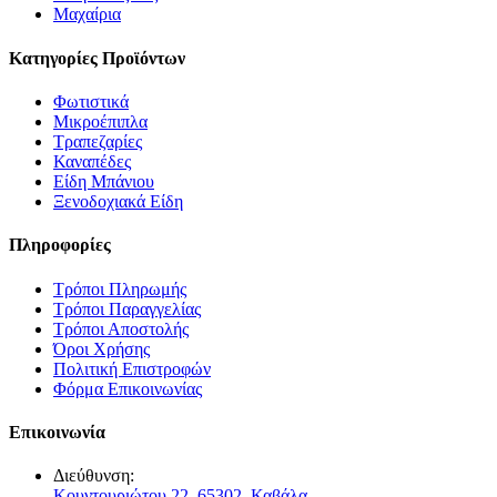
Μαχαίρια
Κατηγορίες Προϊόντων
Φωτιστικά
Μικροέπιπλα
Τραπεζαρίες
Καναπέδες
Είδη Μπάνιου
Ξενοδοχιακά Είδη
Πληροφορίες
Τρόποι Πληρωμής
Τρόποι Παραγγελίας
Τρόποι Αποστολής
Όροι Χρήσης
Πολιτική Επιστροφών
Φόρμα Επικοινωνίας
Επικοινωνία
Διεύθυνση:
Κουντουριώτου 22, 65302, Καβάλα