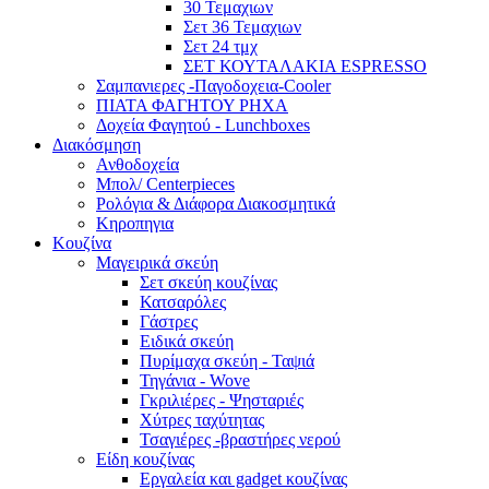
30 Τεμαχιων
Σετ 36 Τεμαχιων
Σετ 24 τμχ
ΣΕΤ ΚΟΥΤΑΛΑΚΙΑ ESPRESSO
Σαμπανιερες -Παγοδοχεια-Cooler
ΠΙΑΤΑ ΦΑΓΗΤΟΥ ΡΗΧΑ
Δοχεία Φαγητού - Lunchboxes
Διακόσμηση
Ανθοδοχεία
Μπολ/ Centerpieces
Ρολόγια & Διάφορα Διακοσμητικά
Κηροπηγια
Κουζίνα
Μαγειρικά σκεύη
Σετ σκεύη κουζίνας
Κατσαρόλες
Γάστρες
Ειδικά σκεύη
Πυρίμαχα σκεύη - Ταψιά
Τηγάνια - Wove
Γκριλιέρες - Ψησταριές
Χύτρες ταχύτητας
Τσαγιέρες -βραστήρες νερού
Είδη κουζίνας
Εργαλεία και gadget κουζίνας