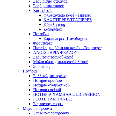
Σερβίρισμα σαλάτας
Σερβίρισμα τυριού
Καφές/Τσάι
Φλυτζανάκια καφέ - espresso
ΚΑΦΕΤΙΕΡΕΣ-ΤΣΑΓΙΕΡΕΣ
Κύπελα-mug
Ζαχαριέρες
Ποτό/Bar
Σαμπανιέρες -Παγοδοχεία
Φρουτιέρες
Πιατέλες με βάση και καπάκι -Τουρτιέρες
ΑΝΟΙΧΤΗΡΙΑ ΦΕΛΛΟΥ
Σερβίτσια τσαγιού-καφέ
Μύλοι άλεσης πιππεριού/αλατιού
Σουπιέρες
Ποτήρια
Συλλογές ποτηριών
Ποτήρια κρασιού
Ποτήρια αναψυκτικού
Ποτήρια cocktail
ΠΟΤΗΡΙΑ ΧΑΜΗΛΑ OLD FASHION
FLUTE ΣΑΜΠΑΝΙΑΣ
Σαμπάνιας- coppa
Μαχαιροπήρουνα
Σετ Μαχαιροπήρουνα