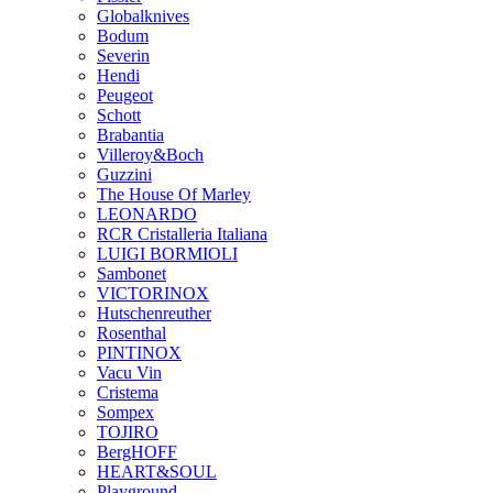
Globalknives
Bodum
Severin
Hendi
Peugeot
Schott
Brabantia
Villeroy&Boch
Guzzini
The House Of Marley
LEONARDO
RCR Cristalleria Italiana
LUIGI BORMIOLI
Sambonet
VICTORINOX
Hutschenreuther
Rosenthal
PINTINOX
Vacu Vin
Cristema
Sompex
TOJIRO
BergHOFF
HEART&SOUL
Playground