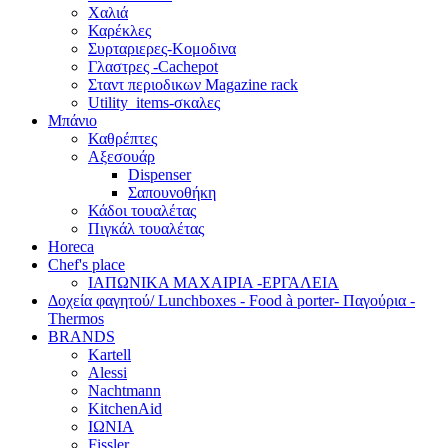
Χαλιά
Καρέκλες
Συρταριερες-Κομοδινα
Γλαστρες -Cachepot
Σταντ περιοδικων Magazine rack
Utility_items-σκαλες
Μπάνιο
Καθρέπτες
Αξεσουάρ
Dispenser
Σαπουνοθήκη
Κάδοι τουαλέτας
Πιγκάλ τουαλέτας
Horeca
Chef's place
ΙΑΠΩΝΙΚΑ ΜΑΧΑΙΡΙΑ -ΕΡΓΑΛΕΙΑ
Δoχεία φαγητού/ Lunchboxes - Food à porter- Παγούρια -
Thermos
BRANDS
Kartell
Alessi
Nachtmann
KitchenAid
ΙΩΝΙΑ
Fissler