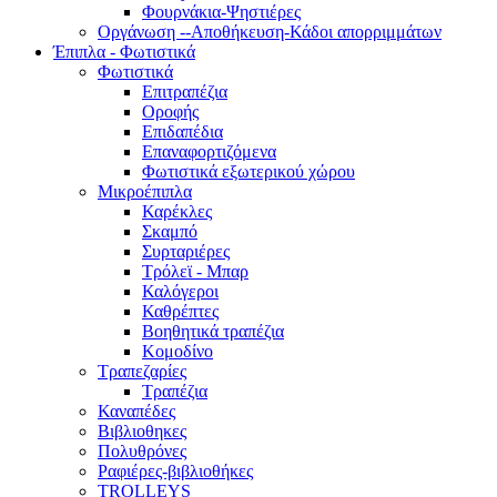
Φουρνάκια-Ψηστιέρες
Οργάνωση --Αποθήκευση-Κάδοι απορριμμάτων
Έπιπλα - Φωτιστικά
Φωτιστικά
Επιτραπέζια
Οροφής
Επιδαπέδια
Επαναφορτιζόμενα
Φωτιστικά εξωτερικού χώρου
Μικροέπιπλα
Καρέκλες
Σκαμπό
Συρταριέρες
Τρόλεϊ - Μπαρ
Καλόγεροι
Καθρέπτες
Βοηθητικά τραπέζια
Κομοδίνο
Τραπεζαρίες
Τραπέζια
Καναπέδες
Βιβλιοθηκες
Πολυθρόνες
Ραφιέρες-βιβλιοθήκες
TROLLEYS