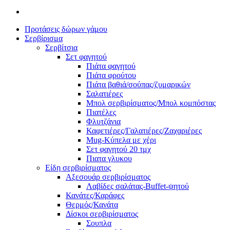
Προτάσεις δώρων γάμου
Σερβίρισμα
Σερβίτσια
Σετ φαγητού
Πιάτα φαγητού
Πιάτα φρούτου
Πιάτα βαθιά/σούπας/ζυμαρικών
Σαλατιέρες
Μπολ σερβιρίσματος/Μπολ κομπόστας
Πιατέλες
Φλυτζάνια
Καφετιέρες/Γαλατιέρες/Ζαχαριέρες
Mug-Κύπελα με χέρι
Σετ φαγητού 20 τμχ
Πιατα γλυκου
Είδη σερβιρίσματος
Αξεσουάρ σερβιρίσματος
Λαβίδες σαλάτας-Buffet-ψητού
Κανάτες/Καράφες
Θερμός/Κανάτα
Δίσκοι σερβιρίσματος
Σουπλα