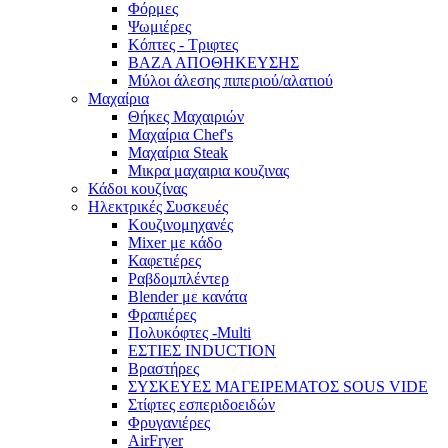
Φόρμες
Ψωμιέρες
Κόπτες - Τριφτες
ΒΑΖΑ ΑΠΟΘΗΚΕΥΣΗΣ
Μύλοι άλεσης πιπεριού/αλατιού
Μαχαίρια
Θήκες Μαχαιριών
Μαχαίρια Chef's
Μαχαίρια Steak
Μικρα μαχαιρια κουζινας
Κάδοι κουζίνας
Ηλεκτρικές Συσκευές
Κουζινομηχανές
Mixer με κάδο
Καφετιέρες
Ραβδομπλέντερ
Blender με κανάτα
Φραπιέρες
Πολυκόφτες -Multi
ΕΣΤΙΕΣ INDUCTION
Βραστήρες
ΣΥΣΚΕΥΕΣ ΜΑΓΕΙΡΕΜΑΤΟΣ SOUS VIDE
Στίφτες εσπεριδοειδών
Φρυγανιέρες
AirFryer