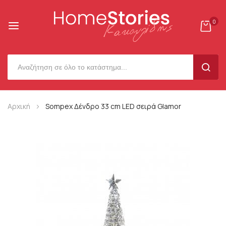
0
SEAR
Μετάβαση
Αρχική
Sompex Δένδρο 33 cm LED σειρά Glamor
στο
περιεχόμενο
Μετάβαση
στο
τέλος
της
συλλογής
εικόνων