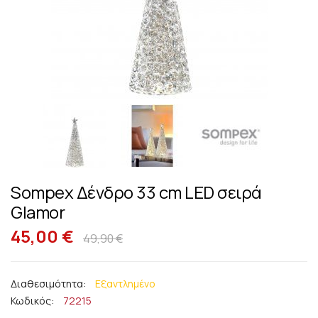
Sompex Δένδρο 33 cm LED σειρά
Μετάβαση
στην
Glamor
αρχή
45,00 €
49,90 €
της
συλλογής
εικόνων
Εξαντλημένο
Κωδικός
72215