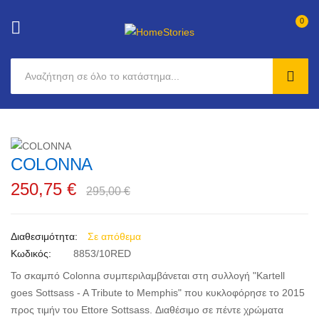
0
SEAR
Μετάβαση
στο
Μετάβαση
περιεχόμενο
COLONNA
στο
Μετάβαση
τέλος
στην
250,75 €
295,00 €
της
αρχή
συλλογής
της
εικόνων
συλλογής
Σε απόθεμα
εικόνων
Κωδικός
8853/10RED
Το σκαμπό Colonna συμπεριλαμβάνεται στη συλλογή "Kartell
goes Sottsass - A Tribute to Memphis" που κυκλοφόρησε το 2015
προς τιμήν του Ettore Sottsass. Διαθέσιμο σε πέντε χρώματα