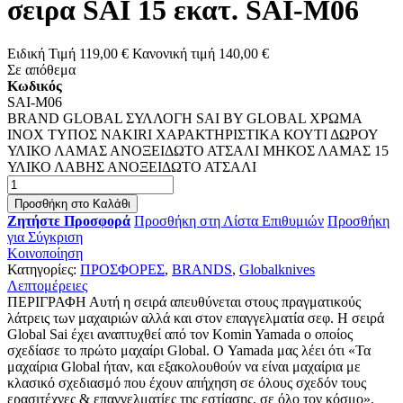
σειρα SAI 15 εκατ. SAI-M06
Ειδική Τιμή
119,00 €
Κανονική τιμή
140,00 €
Σε απόθεμα
Κωδικός
SAI-M06
BRAND GLOBAL ΣΥΛΛΟΓΗ SAI BY GLOBAL ΧΡΩΜΑ
INOX ΤΥΠΟΣ NAKIRI ΧΑΡΑΚΤΗΡΙΣΤΙΚΑ ΚΟΥΤΙ ΔΩΡΟΥ
ΥΛΙΚΟ ΛΑΜΑΣ ΑΝΟΞΕΙΔΩΤΟ ΑΤΣΑΛΙ ΜΗΚΟΣ ΛΑΜΑΣ 15
ΥΛΙΚΟ ΛΑΒΗΣ ΑΝΟΞΕΙΔΩΤΟ ΑΤΣΑΛΙ
Προσθήκη στο Καλάθι
Ζητήστε Προσφορά
Προσθήκη στη Λίστα Επιθυμιών
Προσθήκη
για Σύγκριση
Κοινοποίηση
Κατηγορίες:
ΠΡΟΣΦΟΡΕΣ
,
BRANDS
,
Globalknives
Λεπτομέρειες
ΠΕΡΙΓΡΑΦΗ Αυτή η σειρά απευθύνεται στους πραγματικούς
λάτρεις των μαχαιριών αλλά και στον επαγγελματία σεφ. Η σειρά
Global Sai έχει αναπτυχθεί από τον Komin Yamada ο οποίος
σχεδίασε το πρώτο μαχαίρι Global. Ο Yamada μας λέει ότι «Τα
μαχαίρια Global ήταν, και εξακολουθούν να είναι μαχαίρια με
κλασικό σχεδιασμό που έχουν απήχηση σε όλους σχεδόν τους
ερασιτέχνες & επαγγελματίες της εστίασης, σε όλο τον κόσμο».