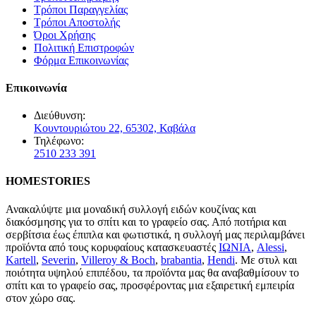
Τρόποι Παραγγελίας
Τρόποι Αποστολής
Όροι Χρήσης
Πολιτική Επιστροφών
Φόρμα Επικοινωνίας
Επικοινωνία
Διεύθυνση:
Κουντουριώτου 22, 65302, Καβάλα
Τηλέφωνο:
2510 233 391
HOMESTORIES
Ανακαλύψτε μια μοναδική συλλογή ειδών κουζίνας και
διακόσμησης για το σπίτι και το γραφείο σας. Από ποτήρια και
σερβίτσια έως έπιπλα και φωτιστικά, η συλλογή μας περιλαμβάνει
προϊόντα από τους κορυφαίους κατασκευαστές
ΙΩΝΙΑ
,
Alessi
,
Kartell
,
Severin
,
Villeroy & Boch
,
brabantia
,
Hendi
. Με στυλ και
ποιότητα υψηλού επιπέδου, τα προϊόντα μας θα αναβαθμίσουν το
σπίτι και το γραφείο σας, προσφέροντας μια εξαιρετική εμπειρία
στον χώρο σας.