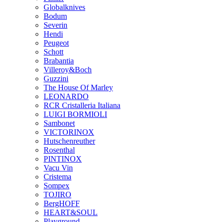
Globalknives
Bodum
Severin
Hendi
Peugeot
Schott
Brabantia
Villeroy&Boch
Guzzini
The House Of Marley
LEONARDO
RCR Cristalleria Italiana
LUIGI BORMIOLI
Sambonet
VICTORINOX
Hutschenreuther
Rosenthal
PINTINOX
Vacu Vin
Cristema
Sompex
TOJIRO
BergHOFF
HEART&SOUL
Playground