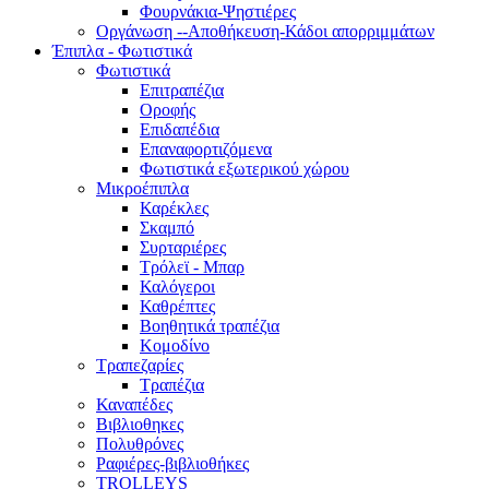
Φουρνάκια-Ψηστιέρες
Οργάνωση --Αποθήκευση-Κάδοι απορριμμάτων
Έπιπλα - Φωτιστικά
Φωτιστικά
Επιτραπέζια
Οροφής
Επιδαπέδια
Επαναφορτιζόμενα
Φωτιστικά εξωτερικού χώρου
Μικροέπιπλα
Καρέκλες
Σκαμπό
Συρταριέρες
Τρόλεϊ - Μπαρ
Καλόγεροι
Καθρέπτες
Βοηθητικά τραπέζια
Κομοδίνο
Τραπεζαρίες
Τραπέζια
Καναπέδες
Βιβλιοθηκες
Πολυθρόνες
Ραφιέρες-βιβλιοθήκες
TROLLEYS