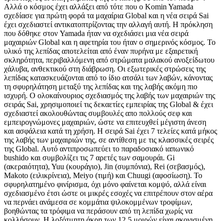
Αλλά ο κόσμος έχει αλλάξει από τότε που ο Komin Yamada
σχεδίασε για πρώτη φορά τα μαχαίρια Global και η νέα σειρά Sai
έχει σχεδιαστεί αντικατοπτρίζοντας την αλλαγή αυτή. Η πρόκληση
που δόθηκε στον Yamada ήταν να σχεδιάσει μια νέα σειρά
μαχαιριών Global και η αφετηρία του ήταν ο σημερινός κόσμος. Το
υλικό της λεπίδας αποτελείται από έναν πυρήνα με εξαιρετική
σκληρότητα, περιβαλλόμενη από στρώματα μαλακού ανοξείδωτου
χάλυβα, ανθεκτικού στη διάβρωση. Οι εξωτερικές στρώσεις της
λεπίδας κατασκευάζονται από το ίδιο ατσάλι των λαβών, κάνοντας
τη σφυρηλάτηση μεταξύ της λεπίδας και της λαβής ακόμη πιο
ισχυρή. O ολοκαίνουριος σχεδιασμός της λαβής των μαχαιριών της
σειράς Sai, χρησιμοποιεί τις δεκαετίες εμπειρίας της Global & έχει
σχεδιαστεί ακολουθώντας συμβουλές απο πολλούς σεφ και
εμπειρογνώμονες μαχαιριών, ώστε να επιτευχθεί μέγιστη άνεση
και ασφάλεια κατά τη χρήση. Η σειρά Sai έχει 7 τελείες κατά μήκος
της λαβής των μαχαιριών της, σε αντίθεση με τις κλασσικές σειρές
της Global. Αυτό αντιπροσωπεύει το παραδοσιακό ιαπωνικό
bushidο και συμβολίζει τις 7 αρετές των σαμουράι. Gi
(ακεραιότητα), Yuu (κουράγιο), Jin (συμπόνια), Rei (σεβασμός),
Makoto (ειλικρίνεια), Meiyo (τιμή) και Chuugi (αφοσίωση). Το
σφυρηλατημένο φινίρισμα, όχι μόνο φαίνεται κομψό, αλλά είναι
σχεδιασμένο έτσι ώστε οι μικρές εσοχές να επιτρέπουν στον αέρα
να περνάει ανάμεσα σε κομμάτια ψιλοκομμένων τροφίμων,
βοηθώντας τα τρόφιμα να περάσουν από τη λεπίδα χωρίς να
κολλήσουν. Η λοξότμητη άκρη των 12,5 μοιρών είναι ακονισμένη