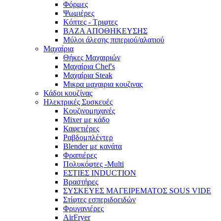
Φόρμες
Ψωμιέρες
Κόπτες - Τριφτες
ΒΑΖΑ ΑΠΟΘΗΚΕΥΣΗΣ
Μύλοι άλεσης πιπεριού/αλατιού
Μαχαίρια
Θήκες Μαχαιριών
Μαχαίρια Chef's
Μαχαίρια Steak
Μικρα μαχαιρια κουζινας
Κάδοι κουζίνας
Ηλεκτρικές Συσκευές
Κουζινομηχανές
Mixer με κάδο
Καφετιέρες
Ραβδομπλέντερ
Blender με κανάτα
Φραπιέρες
Πολυκόφτες -Multi
ΕΣΤΙΕΣ INDUCTION
Βραστήρες
ΣΥΣΚΕΥΕΣ ΜΑΓΕΙΡΕΜΑΤΟΣ SOUS VIDE
Στίφτες εσπεριδοειδών
Φρυγανιέρες
AirFryer