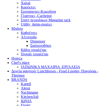
Χαλιά
Καρέκλες
Συρταριερες-Κομοδινα
Γλαστρες -Cachepot
Σταντ περιοδικων Magazine rack
Utility_items-σκαλες
Μπάνιο
Καθρέπτες
Αξεσουάρ
Dispenser
Σαπουνοθήκη
Κάδοι τουαλέτας
Πιγκάλ τουαλέτας
Horeca
Chef's place
ΙΑΠΩΝΙΚΑ ΜΑΧΑΙΡΙΑ -ΕΡΓΑΛΕΙΑ
Δoχεία φαγητού/ Lunchboxes - Food à porter- Παγούρια -
Thermos
BRANDS
Kartell
Alessi
Nachtmann
KitchenAid
ΙΩΝΙΑ
Fissler