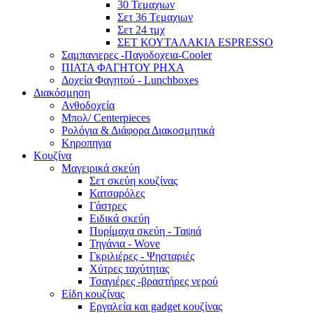
30 Τεμαχιων
Σετ 36 Τεμαχιων
Σετ 24 τμχ
ΣΕΤ ΚΟΥΤΑΛΑΚΙΑ ESPRESSO
Σαμπανιερες -Παγοδοχεια-Cooler
ΠΙΑΤΑ ΦΑΓΗΤΟΥ ΡΗΧΑ
Δοχεία Φαγητού - Lunchboxes
Διακόσμηση
Ανθοδοχεία
Μπολ/ Centerpieces
Ρολόγια & Διάφορα Διακοσμητικά
Κηροπηγια
Κουζίνα
Μαγειρικά σκεύη
Σετ σκεύη κουζίνας
Κατσαρόλες
Γάστρες
Ειδικά σκεύη
Πυρίμαχα σκεύη - Ταψιά
Τηγάνια - Wove
Γκριλιέρες - Ψησταριές
Χύτρες ταχύτητας
Τσαγιέρες -βραστήρες νερού
Είδη κουζίνας
Εργαλεία και gadget κουζίνας