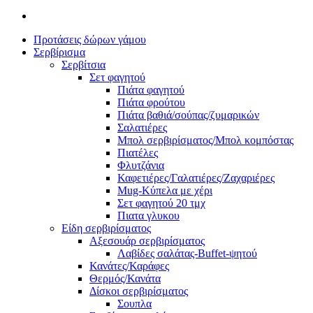
Προτάσεις δώρων γάμου
Σερβίρισμα
Σερβίτσια
Σετ φαγητού
Πιάτα φαγητού
Πιάτα φρούτου
Πιάτα βαθιά/σούπας/ζυμαρικών
Σαλατιέρες
Μπολ σερβιρίσματος/Μπολ κομπόστας
Πιατέλες
Φλυτζάνια
Καφετιέρες/Γαλατιέρες/Ζαχαριέρες
Mug-Κύπελα με χέρι
Σετ φαγητού 20 τμχ
Πιατα γλυκου
Είδη σερβιρίσματος
Αξεσουάρ σερβιρίσματος
Λαβίδες σαλάτας-Buffet-ψητού
Κανάτες/Καράφες
Θερμός/Κανάτα
Δίσκοι σερβιρίσματος
Σουπλα