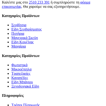
Καλέστε μας στο
2510 233 391
ή συμπληρώστε τη
φόρμα
επικοινωνίας
. Θα χαρούμε να σας εξυπηρετήσουμε.
Κατηγορίες Προϊόντων
Σερβίτσια
Είδη Σερβιρίσματος
Ποτήρια
Μαγειρικά Σκεύη
Είδη Κουζίνας
Μαχαίρια
Κατηγορίες Προϊόντων
Φωτιστικά
Μικροέπιπλα
Τραπεζαρίες
Καναπέδες
Είδη Μπάνιου
Ξενοδοχιακά Είδη
Πληροφορίες
Τρόποι Πληρωμής