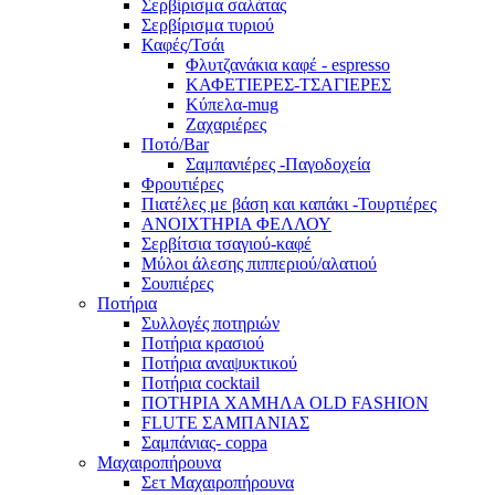
Σερβίρισμα σαλάτας
Σερβίρισμα τυριού
Καφές/Τσάι
Φλυτζανάκια καφέ - espresso
ΚΑΦΕΤΙΕΡΕΣ-ΤΣΑΓΙΕΡΕΣ
Κύπελα-mug
Ζαχαριέρες
Ποτό/Bar
Σαμπανιέρες -Παγοδοχεία
Φρουτιέρες
Πιατέλες με βάση και καπάκι -Τουρτιέρες
ΑΝΟΙΧΤΗΡΙΑ ΦΕΛΛΟΥ
Σερβίτσια τσαγιού-καφέ
Μύλοι άλεσης πιππεριού/αλατιού
Σουπιέρες
Ποτήρια
Συλλογές ποτηριών
Ποτήρια κρασιού
Ποτήρια αναψυκτικού
Ποτήρια cocktail
ΠΟΤΗΡΙΑ ΧΑΜΗΛΑ OLD FASHION
FLUTE ΣΑΜΠΑΝΙΑΣ
Σαμπάνιας- coppa
Μαχαιροπήρουνα
Σετ Μαχαιροπήρουνα