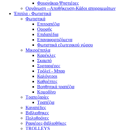
Φουρνάκια-Ψηστιέρες
Οργάνωση --Αποθήκευση-Κάδοι απορριμμάτων
Έπιπλα - Φωτιστικά
Φωτιστικά
Επιτραπέζια
Οροφής
Επιδαπέδια
Επαναφορτιζόμενα
Φωτιστικά εξωτερικού χώρου
Μικροέπιπλα
Καρέκλες
Σκαμπό
Συρταριέρες
Τρόλεϊ - Μπαρ
Καλόγεροι
Καθρέπτες
Βοηθητικά τραπέζια
Κομοδίνο
Τραπεζαρίες
Τραπέζια
Καναπέδες
Βιβλιοθηκες
Πολυθρόνες
Ραφιέρες-βιβλιοθήκες
TROLLEYS