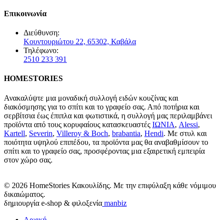
Επικοινωνία
Διεύθυνση:
Κουντουριώτου 22, 65302, Καβάλα
Τηλέφωνο:
2510 233 391
HOMESTORIES
Ανακαλύψτε μια μοναδική συλλογή ειδών κουζίνας και
διακόσμησης για το σπίτι και το γραφείο σας. Από ποτήρια και
σερβίτσια έως έπιπλα και φωτιστικά, η συλλογή μας περιλαμβάνει
προϊόντα από τους κορυφαίους κατασκευαστές
ΙΩΝΙΑ
,
Alessi
,
Kartell
,
Severin
,
Villeroy & Boch
,
brabantia
,
Hendi
. Με στυλ και
ποιότητα υψηλού επιπέδου, τα προϊόντα μας θα αναβαθμίσουν το
σπίτι και το γραφείο σας, προσφέροντας μια εξαιρετική εμπειρία
στον χώρο σας.
© 2026 HomeStories Κακουλίδης. Με την επιφύλαξη κάθε νόμιμου
δικαιώματος.
δημιουργία e-shop & φιλοξενία
manbiz
Αρχική