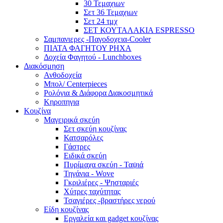
30 Τεμαχιων
Σετ 36 Τεμαχιων
Σετ 24 τμχ
ΣΕΤ ΚΟΥΤΑΛΑΚΙΑ ESPRESSO
Σαμπανιερες -Παγοδοχεια-Cooler
ΠΙΑΤΑ ΦΑΓΗΤΟΥ ΡΗΧΑ
Δοχεία Φαγητού - Lunchboxes
Διακόσμηση
Ανθοδοχεία
Μπολ/ Centerpieces
Ρολόγια & Διάφορα Διακοσμητικά
Κηροπηγια
Κουζίνα
Μαγειρικά σκεύη
Σετ σκεύη κουζίνας
Κατσαρόλες
Γάστρες
Ειδικά σκεύη
Πυρίμαχα σκεύη - Ταψιά
Τηγάνια - Wove
Γκριλιέρες - Ψησταριές
Χύτρες ταχύτητας
Τσαγιέρες -βραστήρες νερού
Είδη κουζίνας
Εργαλεία και gadget κουζίνας