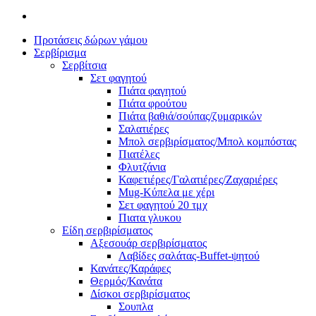
Προτάσεις δώρων γάμου
Σερβίρισμα
Σερβίτσια
Σετ φαγητού
Πιάτα φαγητού
Πιάτα φρούτου
Πιάτα βαθιά/σούπας/ζυμαρικών
Σαλατιέρες
Μπολ σερβιρίσματος/Μπολ κομπόστας
Πιατέλες
Φλυτζάνια
Καφετιέρες/Γαλατιέρες/Ζαχαριέρες
Mug-Κύπελα με χέρι
Σετ φαγητού 20 τμχ
Πιατα γλυκου
Είδη σερβιρίσματος
Αξεσουάρ σερβιρίσματος
Λαβίδες σαλάτας-Buffet-ψητού
Κανάτες/Καράφες
Θερμός/Κανάτα
Δίσκοι σερβιρίσματος
Σουπλα