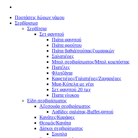
Προτάσεις δώρων γάμου
Σερβίρισμα
Σερβίτσια
Σετ φαγητού
Πιάτα φαγητού
Πιάτα φρούτου
Πιάτα βαθιά/σούπας/ζυμαρικών
Σαλατιέρες
Μπολ σερβιρίσματος/Μπολ κομπόστας
Πιατέλες
Φλυτζάνια
Καφετιέρες/Γαλατιέρες/Ζαχαριέρες
Mug-Κύπελα με χέρι
Σετ φαγητού 20 τμχ
Πιατα γλυκου
Είδη σερβιρίσματος
Αξεσουάρ σερβιρίσματος
Λαβίδες σαλάτας-Buffet-ψητού
Κανάτες/Καράφες
Θερμός/Κανάτα
Δίσκοι σερβιρίσματος
Σουπλα