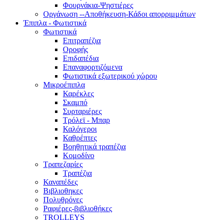
Φουρνάκια-Ψηστιέρες
Οργάνωση --Αποθήκευση-Κάδοι απορριμμάτων
Έπιπλα - Φωτιστικά
Φωτιστικά
Επιτραπέζια
Οροφής
Επιδαπέδια
Επαναφορτιζόμενα
Φωτιστικά εξωτερικού χώρου
Μικροέπιπλα
Καρέκλες
Σκαμπό
Συρταριέρες
Τρόλεϊ - Μπαρ
Καλόγεροι
Καθρέπτες
Βοηθητικά τραπέζια
Κομοδίνο
Τραπεζαρίες
Τραπέζια
Καναπέδες
Βιβλιοθηκες
Πολυθρόνες
Ραφιέρες-βιβλιοθήκες
TROLLEYS