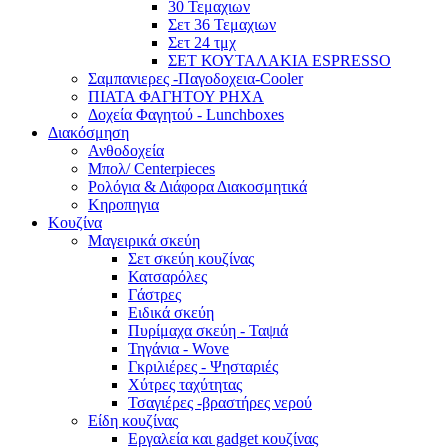
30 Τεμαχιων
Σετ 36 Τεμαχιων
Σετ 24 τμχ
ΣΕΤ ΚΟΥΤΑΛΑΚΙΑ ESPRESSO
Σαμπανιερες -Παγοδοχεια-Cooler
ΠΙΑΤΑ ΦΑΓΗΤΟΥ ΡΗΧΑ
Δοχεία Φαγητού - Lunchboxes
Διακόσμηση
Ανθοδοχεία
Μπολ/ Centerpieces
Ρολόγια & Διάφορα Διακοσμητικά
Κηροπηγια
Κουζίνα
Μαγειρικά σκεύη
Σετ σκεύη κουζίνας
Κατσαρόλες
Γάστρες
Ειδικά σκεύη
Πυρίμαχα σκεύη - Ταψιά
Τηγάνια - Wove
Γκριλιέρες - Ψησταριές
Χύτρες ταχύτητας
Τσαγιέρες -βραστήρες νερού
Είδη κουζίνας
Εργαλεία και gadget κουζίνας