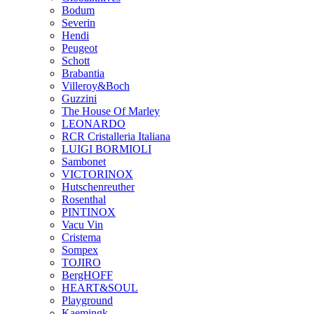
Bodum
Severin
Hendi
Peugeot
Schott
Brabantia
Villeroy&Boch
Guzzini
The House Of Marley
LEONARDO
RCR Cristalleria Italiana
LUIGI BORMIOLI
Sambonet
VICTORINOX
Hutschenreuther
Rosenthal
PINTINOX
Vacu Vin
Cristema
Sompex
TOJIRO
BergHOFF
HEART&SOUL
Playground
Kaemingk