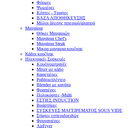
Φόρμες
Ψωμιέρες
Κόπτες - Τριφτες
ΒΑΖΑ ΑΠΟΘΗΚΕΥΣΗΣ
Μύλοι άλεσης πιπεριού/αλατιού
Μαχαίρια
Θήκες Μαχαιριών
Μαχαίρια Chef's
Μαχαίρια Steak
Μικρα μαχαιρια κουζινας
Κάδοι κουζίνας
Ηλεκτρικές Συσκευές
Κουζινομηχανές
Mixer με κάδο
Καφετιέρες
Ραβδομπλέντερ
Blender με κανάτα
Φραπιέρες
Πολυκόφτες -Multi
ΕΣΤΙΕΣ INDUCTION
Βραστήρες
ΣΥΣΚΕΥΕΣ ΜΑΓΕΙΡΕΜΑΤΟΣ SOUS VIDE
Στίφτες εσπεριδοειδών
Φρυγανιέρες
AirFryer