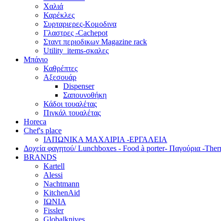
Χαλιά
Καρέκλες
Συρταριερες-Κομοδινα
Γλαστρες -Cachepot
Σταντ περιοδικων Magazine rack
Utility_items-σκαλες
Μπάνιο
Καθρέπτες
Αξεσουάρ
Dispenser
Σαπουνοθήκη
Κάδοι τουαλέτας
Πιγκάλ τουαλέτας
Horeca
Chef's place
ΙΑΠΩΝΙΚΑ ΜΑΧΑΙΡΙΑ -ΕΡΓΑΛΕΙΑ
Δoχεία φαγητού/ Lunchboxes - Food à porter- Παγούρια -The
BRANDS
Kartell
Alessi
Nachtmann
KitchenAid
ΙΩΝΙΑ
Fissler
Globalknives