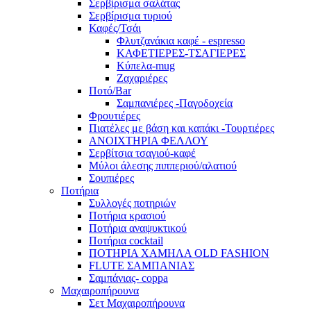
Σερβίρισμα σαλάτας
Σερβίρισμα τυριού
Καφές/Τσάι
Φλυτζανάκια καφέ - espresso
ΚΑΦΕΤΙΕΡΕΣ-ΤΣΑΓΙΕΡΕΣ
Κύπελα-mug
Ζαχαριέρες
Ποτό/Bar
Σαμπανιέρες -Παγοδοχεία
Φρουτιέρες
Πιατέλες με βάση και καπάκι -Τουρτιέρες
ΑΝΟΙΧΤΗΡΙΑ ΦΕΛΛΟΥ
Σερβίτσια τσαγιού-καφέ
Μύλοι άλεσης πιππεριού/αλατιού
Σουπιέρες
Ποτήρια
Συλλογές ποτηριών
Ποτήρια κρασιού
Ποτήρια αναψυκτικού
Ποτήρια cocktail
ΠΟΤΗΡΙΑ ΧΑΜΗΛΑ OLD FASHION
FLUTE ΣΑΜΠΑΝΙΑΣ
Σαμπάνιας- coppa
Μαχαιροπήρουνα
Σετ Μαχαιροπήρουνα