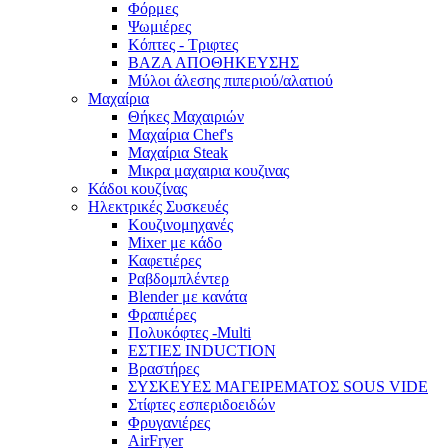
Φόρμες
Ψωμιέρες
Κόπτες - Τριφτες
ΒΑΖΑ ΑΠΟΘΗΚΕΥΣΗΣ
Μύλοι άλεσης πιπεριού/αλατιού
Μαχαίρια
Θήκες Μαχαιριών
Μαχαίρια Chef's
Μαχαίρια Steak
Μικρα μαχαιρια κουζινας
Κάδοι κουζίνας
Ηλεκτρικές Συσκευές
Κουζινομηχανές
Mixer με κάδο
Καφετιέρες
Ραβδομπλέντερ
Blender με κανάτα
Φραπιέρες
Πολυκόφτες -Multi
ΕΣΤΙΕΣ INDUCTION
Βραστήρες
ΣΥΣΚΕΥΕΣ ΜΑΓΕΙΡΕΜΑΤΟΣ SOUS VIDE
Στίφτες εσπεριδοειδών
Φρυγανιέρες
AirFryer