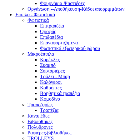
Φουρνάκια-Ψηστιέρες
Οργάνωση --Αποθήκευση-Κάδοι απορριμμάτων
Έπιπλα - Φωτιστικά
Φωτιστικά
Επιτραπέζια
Οροφής
Επιδαπέδια
Επαναφορτιζόμενα
Φωτιστικά εξωτερικού χώρου
Μικροέπιπλα
Καρέκλες
Σκαμπό
Συρταριέρες
Τρόλεϊ - Μπαρ
Καλόγεροι
Καθρέπτες
Βοηθητικά τραπέζια
Κομοδίνο
Τραπεζαρίες
Τραπέζια
Καναπέδες
Βιβλιοθηκες
Πολυθρόνες
Ραφιέρες-βιβλιοθήκες
TROLLEYS