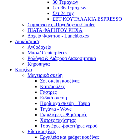
30 Τεμαχιων
Σετ 36 Τεμαχιων
Σετ 24 τμχ
ΣΕΤ ΚΟΥΤΑΛΑΚΙΑ ESPRESSO
Σαμπανιερες -Παγοδοχεια-Cooler
ΠΙΑΤΑ ΦΑΓΗΤΟΥ ΡΗΧΑ
Δοχεία Φαγητού - Lunchboxes
Διακόσμηση
Ανθοδοχεία
Μπολ/ Centerpieces
Ρολόγια & Διάφορα Διακοσμητικά
Κηροπηγια
Κουζίνα
Μαγειρικά σκεύη
Σετ σκεύη κουζίνας
Κατσαρόλες
Γάστρες
Ειδικά σκεύη
Πυρίμαχα σκεύη - Ταψιά
Τηγάνια - Wove
Γκριλιέρες - Ψησταριές
Χύτρες ταχύτητας
Τσαγιέρες -βραστήρες νερού
Είδη κουζίνας
Εργαλεία και gadget κουζίνας