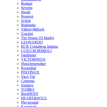
Bodum
Severin
Hendi
Peugeot
Schott
Brabantia
Villeroy&Boch
Guzzini
The House Of Marley
LEONARDO
RCR Cristalleria Italiana
LUIGI BORMIOLI
Sambonet
VICTORINOX
Hutschenreuther
Rosenthal
PINTINOX
Vacu Vin
Cristema
Sompex
TOJIRO
BergHOFF
HEART&SOUL
Playground
Kaemingk