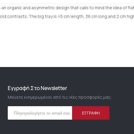
 an organic and asymmetric design that calls to mind the idea of fl
contrasts. The big tray is 45 cm length, 36 cm long and 2 cm high,
Εγγραφή Στο Newsletter
Μείνετε ενημερωμένοι από τις νέες προσφορές μας.
Ε
ΕΓΓΡΑΦΉ
γ
γ
ρ