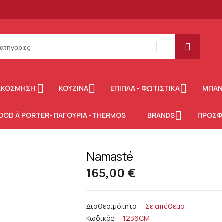
SEARCH
ΑΚΌΣΜΗΣΗ
ΚΟΥΖΊΝΑ
ΈΠΙΠΛΑ - ΦΩΤΙΣΤΙΚΆ
ΜΠΆΝ
OOD À PORTER- ΠΑΓΟΎΡΙΑ -THERMOS
BRANDS
ΠΡΟΣΦ
Namasté
165,00 €
Σε απόθεμα
Κωδικός
1236CM