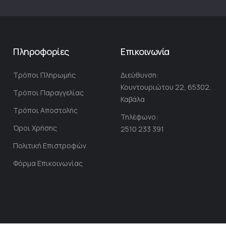
α
φ
ή
σ
Πληροφορίες
Επικοινωνία
τ
ο
Τρόποι Πληρωμής
Διεύθυνση:
Ε
Κουντουριώτου 22, 65302,
ν
Τρόποι Παραγγελίας
Καβάλα
η
Τρόποι Αποστολής
μ
Τηλέφωνο:
ε
Όροι Χρήσης
2510 233 391
ρ
Πολιτική Επιστροφών
ω
Φόρμα Επικοινωνίας
τ
ι
κ
ό
Δ
ε