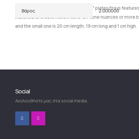
The set of 3 different sized "Namaste" plates/trays features
Περισσότερες
Βάρος
2.000000
matched to create mellow tone-on-tone nuances or more bold 
Πληροφορίες
and the small one is 20 cm length, 19 cm long and 1 cm high.
Social
Ακολουθήστε μας στα social media.