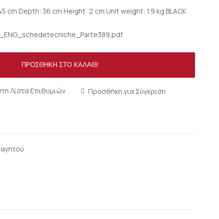
 cm Depth: 36 cm Height: 2 cm Unit weight: 1.9 kg BLACK
021_ENG_schedetecniche_Parte389.pdf
ΠΡΟΣΘΉΚΗ ΣΤΟ ΚΑΛΆΘΙ
τη Λίστα Επιθυμιών
Προσθήκη για Σύγκριση
φαγητού