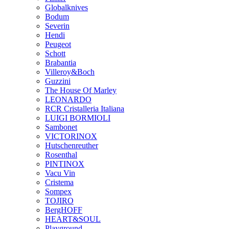
Globalknives
Bodum
Severin
Hendi
Peugeot
Schott
Brabantia
Villeroy&Boch
Guzzini
The House Of Marley
LEONARDO
RCR Cristalleria Italiana
LUIGI BORMIOLI
Sambonet
VICTORINOX
Hutschenreuther
Rosenthal
PINTINOX
Vacu Vin
Cristema
Sompex
TOJIRO
BergHOFF
HEART&SOUL
Playground