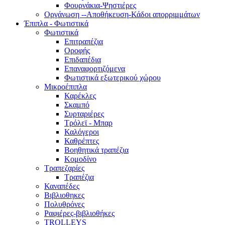
Φουρνάκια-Ψηστιέρες
Οργάνωση --Αποθήκευση-Κάδοι απορριμμάτων
Έπιπλα - Φωτιστικά
Φωτιστικά
Επιτραπέζια
Οροφής
Επιδαπέδια
Επαναφορτιζόμενα
Φωτιστικά εξωτερικού χώρου
Μικροέπιπλα
Καρέκλες
Σκαμπό
Συρταριέρες
Τρόλεϊ - Μπαρ
Καλόγεροι
Καθρέπτες
Βοηθητικά τραπέζια
Κομοδίνο
Τραπεζαρίες
Τραπέζια
Καναπέδες
Βιβλιοθηκες
Πολυθρόνες
Ραφιέρες-βιβλιοθήκες
TROLLEYS