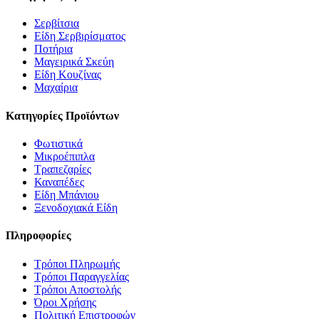
Σερβίτσια
Είδη Σερβιρίσματος
Ποτήρια
Μαγειρικά Σκεύη
Είδη Κουζίνας
Μαχαίρια
Κατηγορίες Προϊόντων
Φωτιστικά
Μικροέπιπλα
Τραπεζαρίες
Καναπέδες
Είδη Μπάνιου
Ξενοδοχιακά Είδη
Πληροφορίες
Τρόποι Πληρωμής
Τρόποι Παραγγελίας
Τρόποι Αποστολής
Όροι Χρήσης
Πολιτική Επιστροφών