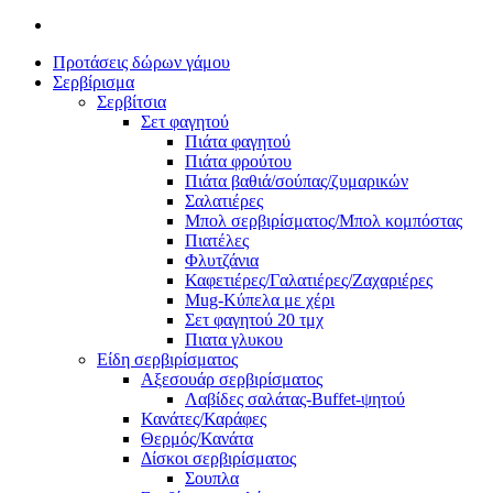
Προτάσεις δώρων γάμου
Σερβίρισμα
Σερβίτσια
Σετ φαγητού
Πιάτα φαγητού
Πιάτα φρούτου
Πιάτα βαθιά/σούπας/ζυμαρικών
Σαλατιέρες
Μπολ σερβιρίσματος/Μπολ κομπόστας
Πιατέλες
Φλυτζάνια
Καφετιέρες/Γαλατιέρες/Ζαχαριέρες
Mug-Κύπελα με χέρι
Σετ φαγητού 20 τμχ
Πιατα γλυκου
Είδη σερβιρίσματος
Αξεσουάρ σερβιρίσματος
Λαβίδες σαλάτας-Buffet-ψητού
Κανάτες/Καράφες
Θερμός/Κανάτα
Δίσκοι σερβιρίσματος
Σουπλα