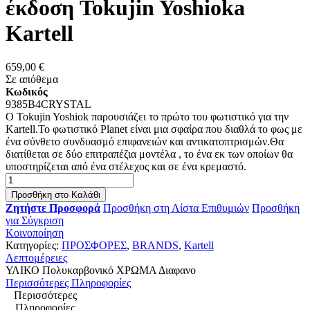
έκδοση Tokujin Yoshioka
Kartell
659,00 €
Σε απόθεμα
Κωδικός
9385B4CRYSTAL
O Tokujin Yoshiok παρουσιάζει το πρώτο του φωτιστικό για την
Kartell.Το φωτιστικό Planet είναι μια σφαίρα που διαθλά το φως με
ένα σύνθετο συνδυασμό επιφανειών και αντικατοπτρισμών.Θα
διατίθεται σε δύο επιτραπέζια μοντέλα , το ένα εκ των οποίων θα
υποστηρίζεται από ένα στέλεχος και σε ένα κρεμαστό.
Προσθήκη στο Καλάθι
Ζητήστε Προσφορά
Προσθήκη στη Λίστα Επιθυμιών
Προσθήκη
για Σύγκριση
Κοινοποίηση
Κατηγορίες:
ΠΡΟΣΦΟΡΕΣ
,
BRANDS
,
Kartell
Λεπτομέρειες
ΥΛΙΚΟ Πολυκαρβονικό ΧΡΩΜΑ Διαφανο
Περισσότερες Πληροφορίες
Περισσότερες
Πληροφορίες