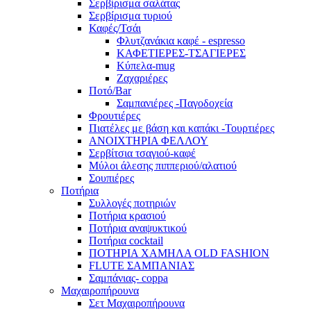
Σερβίρισμα σαλάτας
Σερβίρισμα τυριού
Καφές/Τσάι
Φλυτζανάκια καφέ - espresso
ΚΑΦΕΤΙΕΡΕΣ-ΤΣΑΓΙΕΡΕΣ
Κύπελα-mug
Ζαχαριέρες
Ποτό/Bar
Σαμπανιέρες -Παγοδοχεία
Φρουτιέρες
Πιατέλες με βάση και καπάκι -Τουρτιέρες
ΑΝΟΙΧΤΗΡΙΑ ΦΕΛΛΟΥ
Σερβίτσια τσαγιού-καφέ
Μύλοι άλεσης πιππεριού/αλατιού
Σουπιέρες
Ποτήρια
Συλλογές ποτηριών
Ποτήρια κρασιού
Ποτήρια αναψυκτικού
Ποτήρια cocktail
ΠΟΤΗΡΙΑ ΧΑΜΗΛΑ OLD FASHION
FLUTE ΣΑΜΠΑΝΙΑΣ
Σαμπάνιας- coppa
Μαχαιροπήρουνα
Σετ Μαχαιροπήρουνα