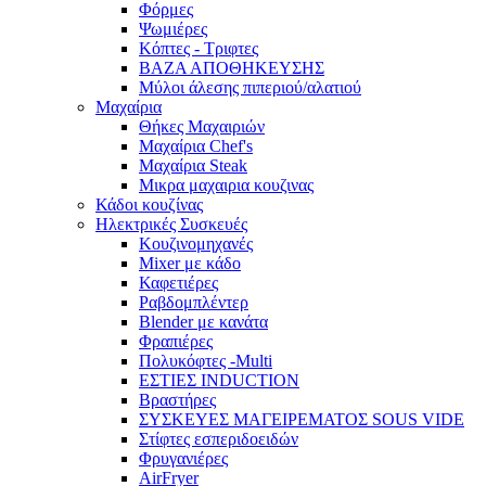
Φόρμες
Ψωμιέρες
Κόπτες - Τριφτες
ΒΑΖΑ ΑΠΟΘΗΚΕΥΣΗΣ
Μύλοι άλεσης πιπεριού/αλατιού
Μαχαίρια
Θήκες Μαχαιριών
Μαχαίρια Chef's
Μαχαίρια Steak
Μικρα μαχαιρια κουζινας
Κάδοι κουζίνας
Ηλεκτρικές Συσκευές
Κουζινομηχανές
Mixer με κάδο
Καφετιέρες
Ραβδομπλέντερ
Blender με κανάτα
Φραπιέρες
Πολυκόφτες -Multi
ΕΣΤΙΕΣ INDUCTION
Βραστήρες
ΣΥΣΚΕΥΕΣ ΜΑΓΕΙΡΕΜΑΤΟΣ SOUS VIDE
Στίφτες εσπεριδοειδών
Φρυγανιέρες
AirFryer