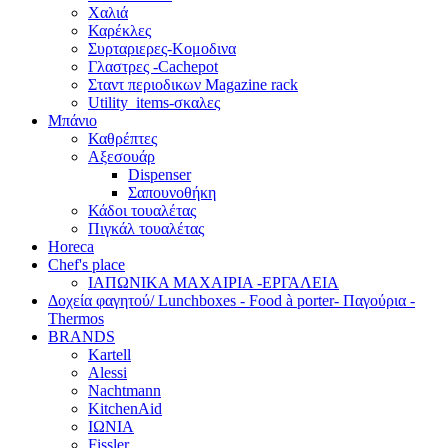
Χαλιά
Καρέκλες
Συρταριερες-Κομοδινα
Γλαστρες -Cachepot
Σταντ περιοδικων Magazine rack
Utility_items-σκαλες
Μπάνιο
Καθρέπτες
Αξεσουάρ
Dispenser
Σαπουνοθήκη
Κάδοι τουαλέτας
Πιγκάλ τουαλέτας
Horeca
Chef's place
ΙΑΠΩΝΙΚΑ ΜΑΧΑΙΡΙΑ -ΕΡΓΑΛΕΙΑ
Δoχεία φαγητού/ Lunchboxes - Food à porter- Παγούρια -
Thermos
BRANDS
Kartell
Alessi
Nachtmann
KitchenAid
ΙΩΝΙΑ
Fissler