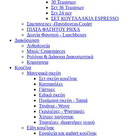
30 Τεμαχιων
Σετ 36 Τεμαχιων
Σετ 24 τμχ
ΣΕΤ ΚΟΥΤΑΛΑΚΙΑ ESPRESSO
Σαμπανιερες -Παγοδοχεια-Cooler
ΠΙΑΤΑ ΦΑΓΗΤΟΥ ΡΗΧΑ
Δοχεία Φαγητού - Lunchboxes
Διακόσμηση
Ανθοδοχεία
Μπολ/ Centerpieces
Ρολόγια & Διάφορα Διακοσμητικά
Κηροπηγια
Κουζίνα
Μαγειρικά σκεύη
Σετ σκεύη κουζίνας
Κατσαρόλες
Γάστρες
Ειδικά σκεύη
Πυρίμαχα σκεύη - Ταψιά
Τηγάνια - Wove
Γκριλιέρες - Ψησταριές
Χύτρες ταχύτητας
Τσαγιέρες -βραστήρες νερού
Είδη κουζίνας
Εργαλεία και gadget κουζίνας