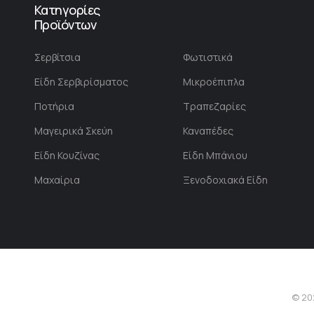
Κατηγορίες
Προϊόντων
Σερβίτσια
Φωτιστικά
Είδη Σερβιρίσματος
Μικροέπιπλα
Ποτήρια
Τραπεζαρίες
Μαγειρικά Σκεύη
Καναπέδες
Είδη Κουζίνας
Είδη Μπάνιου
Μαχαίρια
Ξενοδοχιακά Είδη
© 20