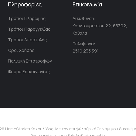
Πληροφορίες
Επικοινωνία
τ
ο
Τρόποι Πληρωμής
Διεύθυνση:
Ε
Κουντουριώτου 22, 65302,
ν
Τρόποι Παραγγελίας
Καβάλα
η
Τρόποι Αποστολής
μ
Τηλέφωνο:
ε
Όροι Χρήσης
2510 233 391
ρ
Πολιτική Επιστροφών
ω
Φόρμα Επικοινωνίας
τ
ι
κ
ό
Δ
ε
λ
τ
26 HomeStories Κακουλίδης. Με την επιφύλαξη κάθε νόμιμου δικαιώμ
ί
δημιουργία e-shop & φιλοξενία
manbiz