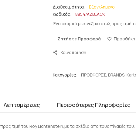
Εξαντλημένο
Κωδικός
8854/AZBLACK
Ένα σκαμπό με κινέζικο στυλ,προς τιμή το
Ζητήστε Προσφορά
Προσθήκη 
Κοινοποίηση
Κατηγορίες:
ΠΡΟΣΦΟΡΕΣ
,
BRANDS
,
Karte
Λεπτομέρειες
Περισσότερες Πληροφορίες
λ,προς τιμή του Roy Lichtenstein,με τα σχέδια απο τους πίνακές τ