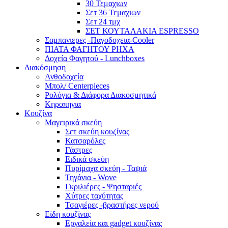
30 Τεμαχιων
Σετ 36 Τεμαχιων
Σετ 24 τμχ
ΣΕΤ ΚΟΥΤΑΛΑΚΙΑ ESPRESSO
Σαμπανιερες -Παγοδοχεια-Cooler
ΠΙΑΤΑ ΦΑΓΗΤΟΥ ΡΗΧΑ
Δοχεία Φαγητού - Lunchboxes
Διακόσμηση
Ανθοδοχεία
Μπολ/ Centerpieces
Ρολόγια & Διάφορα Διακοσμητικά
Κηροπηγια
Κουζίνα
Μαγειρικά σκεύη
Σετ σκεύη κουζίνας
Κατσαρόλες
Γάστρες
Ειδικά σκεύη
Πυρίμαχα σκεύη - Ταψιά
Τηγάνια - Wove
Γκριλιέρες - Ψησταριές
Χύτρες ταχύτητας
Τσαγιέρες -βραστήρες νερού
Είδη κουζίνας
Εργαλεία και gadget κουζίνας