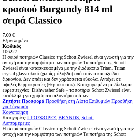
κρασιού Burgundy 814 ml
σειρά Classico
7,00 €
Εξαντλημένο
Κωδικός
106227
Η σειρά ποτηριών Classico της Schott Zwiesel είναι γνωστή για την
αντοχή και την κομψότητα των ποτηριών Τα ποτήρια της Schott
Zwiesel είναι κατασκευασμένα με την διαδικασία Tritan. Tritan
crystal glass: υλικό (χωρίς μόλυβδο) από τιτάνιο και οξείδιο
ζιρκονίου. Δεν σπάει και δεν χαράσσεται εύκολα. Αντέχει σε
υψηλές θερμοκρασίες (θερμικό σοκ). Κατοχυρωμένο με δίπλωμα
ευρεσιτεχνίας. Dishwasher Safe – τα ποτήρια Schott Zwiesel είναι
κατάλληλη για χρήση στο πλυντήριο πιάτων
Ζητήστε Προσφορά
Προσθήκη στη Λίστα Επιθυμιών
Προσθήκη
για Σύγκριση
Κοινοποίηση
Κατηγορίες:
ΠΡΟΣΦΟΡΕΣ
,
BRANDS
,
Schott
Λεπτομέρειες
Η σειρά ποτηριών Classico της Schott Zwiesel είναι γνωστή για την
αντοχή και την κομψότητα των ποτηριών Τα ποτήρια της Schott