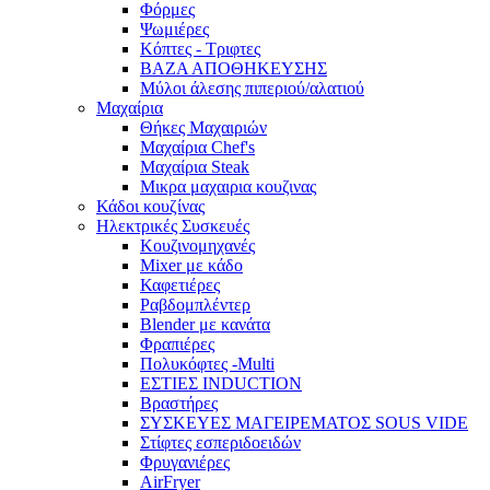
Φόρμες
Ψωμιέρες
Κόπτες - Τριφτες
ΒΑΖΑ ΑΠΟΘΗΚΕΥΣΗΣ
Μύλοι άλεσης πιπεριού/αλατιού
Μαχαίρια
Θήκες Μαχαιριών
Μαχαίρια Chef's
Μαχαίρια Steak
Μικρα μαχαιρια κουζινας
Κάδοι κουζίνας
Ηλεκτρικές Συσκευές
Κουζινομηχανές
Mixer με κάδο
Καφετιέρες
Ραβδομπλέντερ
Blender με κανάτα
Φραπιέρες
Πολυκόφτες -Multi
ΕΣΤΙΕΣ INDUCTION
Βραστήρες
ΣΥΣΚΕΥΕΣ ΜΑΓΕΙΡΕΜΑΤΟΣ SOUS VIDE
Στίφτες εσπεριδοειδών
Φρυγανιέρες
AirFryer