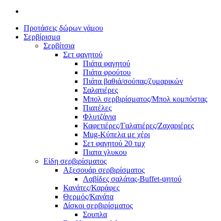
Προτάσεις δώρων γάμου
Σερβίρισμα
Σερβίτσια
Σετ φαγητού
Πιάτα φαγητού
Πιάτα φρούτου
Πιάτα βαθιά/σούπας/ζυμαρικών
Σαλατιέρες
Μπολ σερβιρίσματος/Μπολ κομπόστας
Πιατέλες
Φλυτζάνια
Καφετιέρες/Γαλατιέρες/Ζαχαριέρες
Mug-Κύπελα με χέρι
Σετ φαγητού 20 τμχ
Πιατα γλυκου
Είδη σερβιρίσματος
Αξεσουάρ σερβιρίσματος
Λαβίδες σαλάτας-Buffet-ψητού
Κανάτες/Καράφες
Θερμός/Κανάτα
Δίσκοι σερβιρίσματος
Σουπλα