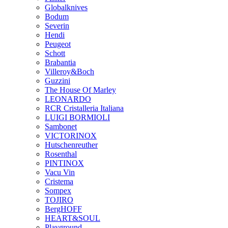
Globalknives
Bodum
Severin
Hendi
Peugeot
Schott
Brabantia
Villeroy&Boch
Guzzini
The House Of Marley
LEONARDO
RCR Cristalleria Italiana
LUIGI BORMIOLI
Sambonet
VICTORINOX
Hutschenreuther
Rosenthal
PINTINOX
Vacu Vin
Cristema
Sompex
TOJIRO
BergHOFF
HEART&SOUL
Playground