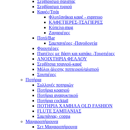
Σερβίρισμα σαλάτας
Σερβίρισμα τυριού
Καφές/Τσάι
Φλυτζανάκια καφέ - espresso
ΚΑΦΕΤΙΕΡΕΣ-ΤΣΑΓΙΕΡΕΣ
Κύπελα-mug
Ζαχαριέρες
Ποτό/Bar
Σαμπανιέρες -Παγοδοχεία
Φρουτιέρες
Πιατέλες με βάση και καπάκι -Τουρτιέρες
ΑΝΟΙΧΤΗΡΙΑ ΦΕΛΛΟΥ
Σερβίτσια τσαγιού-καφέ
Μύλοι άλεσης πιππεριού/αλατιού
Σουπιέρες
Ποτήρια
Συλλογές ποτηριών
Ποτήρια κρασιού
Ποτήρια αναψυκτικού
Ποτήρια cocktail
ΠΟΤΗΡΙΑ ΧΑΜΗΛΑ OLD FASHION
FLUTE ΣΑΜΠΑΝΙΑΣ
Σαμπάνιας- coppa
Μαχαιροπήρουνα
Σετ Μαχαιροπήρουνα