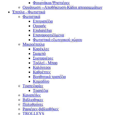
Φουρνάκια-Ψηστιέρες
Οργάνωση --Αποθήκευση-Κάδοι απορριμμάτων
Έπιπλα - Φωτιστικά
Φωτιστικά
Επιτραπέζια
Οροφής
Επιδαπέδια
Επαναφορτιζόμενα
Φωτιστικά εξωτερικού χώρου
Μικροέπιπλα
Καρέκλες
Σκαμπό
Συρταριέρες
Τρόλεϊ - Μπαρ
Καλόγεροι
Καθρέπτες
Βοηθητικά τραπέζια
Κομοδίνο
Τραπεζαρίες
Τραπέζια
Καναπέδες
Βιβλιοθηκες
Πολυθρόνες
Ραφιέρες-βιβλιοθήκες
TROLLEYS