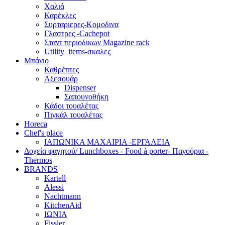
Χαλιά
Καρέκλες
Συρταριερες-Κομοδινα
Γλαστρες -Cachepot
Σταντ περιοδικων Magazine rack
Utility_items-σκαλες
Μπάνιο
Καθρέπτες
Αξεσουάρ
Dispenser
Σαπουνοθήκη
Κάδοι τουαλέτας
Πιγκάλ τουαλέτας
Horeca
Chef's place
ΙΑΠΩΝΙΚΑ ΜΑΧΑΙΡΙΑ -ΕΡΓΑΛΕΙΑ
Δoχεία φαγητού/ Lunchboxes - Food à porter- Παγούρια -
Thermos
BRANDS
Kartell
Alessi
Nachtmann
KitchenAid
ΙΩΝΙΑ
Fissler