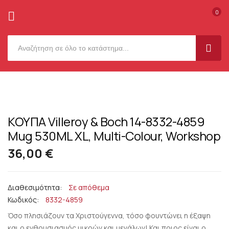
0
SEAR
Μετάβαση
στο
Μετάβαση
περιεχόμενο
στο
ΚΟΥΠΑ Villeroy & Boch 14-8332-4859
Μετάβαση
τέλος
στην
Mug 530ML XL, Multi-Colour, Workshop
της
αρχή
συλλογής
36,00 €
της
εικόνων
συλλογής
εικόνων
Σε απόθεμα
Κωδικός
8332-4859
Όσο πλησιάζουν τα Χριστούγεννα, τόσο φουντώνει η έξαψη
και ο ενθουσιασμός μικρών και μεγάλων! Και ποιος είναι ο