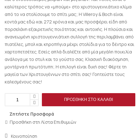
καλύτερος τρόπος να «μπούμε» στο χριστουγεννιάτικο κλίμα
από το να στολίσουμε το σπίτι μας; Η Villeroy & Boch είναι
κοντά μας εδώ και 272 χρόνια και μας προσφέρει είδη από
πορσελάνη εξαιρετικής ποιότητας και αντοχής. Η πλούσια και
ανανεωμένη χριστουγεννιάτικη συλλογή της περιλαμβάνει από
πιατέλες, μπολ και κηροπήγια μέχρι στολίδια για το δέντρο και
χαρτοπετσέτες. Εσείς απλά διαλέξτε από μία μεγάλη ποικιλία
ανάλογα με το στυλ και το γούστο σας. Κλασική διακόσμηση,
μοντέρνα ή πρωτότυπη; Η επιλογή είναι δική σας! Φέρτε τη
μαγεία των Χριστουγέννων στο σπίτι σας! Γοητεύστε τους
καλεσμένους σας!
ΠΡΟΣΘΉΚΗ ΣΤΟ ΚΑΛΆΘΙ
Ζητήστε Προσφορά
Προσθήκη στη Λίστα Επιθυμιών
Κοινοποίηση