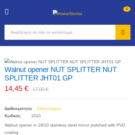
0
SEAR
Μετάβαση
στο
Μετάβαση
περιεχόμενο
Walnut opener NUT SPLITTER NUT
στο
Μετάβαση
τέλος
στην
SPLITTER JHT01 GP
της
αρχή
14,45 €
17,00 €
συλλογής
της
εικόνων
συλλογής
εικόνων
Εξαντλημένο
Κωδικός
1010
Walnut opener in 18/10 stainless steel mirror polished with PVD
coating