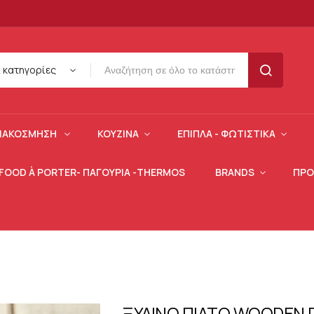
ι κατηγορίες
SEARCH
ΙΑΚΌΣΜΗΣΗ
ΚΟΥΖΊΝΑ
ΈΠΙΠΛΑ - ΦΩΤΙΣΤΙΚΆ
 FOOD À PORTER- ΠΑΓΟΎΡΙΑ -THERMOS
BRANDS
ΠΡΟ
ΞΥΛΙΝΟ ΠΙΑΤΟ WOODEN P