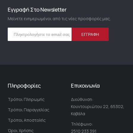
Εγγραφή Στο Newsletter
Μείνετε ενημερωμένοι από τις νέες προσφορές μας.
Ε
ΕΓΓΡΑΦΉ
γ
γ
ρ
α
φ
ή
σ
Πληροφορίες
Επικοινωνία
τ
ο
Τρόποι Πληρωμής
Διεύθυνση:
Ε
Κουντουριώτου 22, 65302,
ν
Τρόποι Παραγγελίας
Καβάλα
η
Τρόποι Αποστολής
μ
Τηλέφωνο:
ε
Όροι Χρήσης
2510 233 391