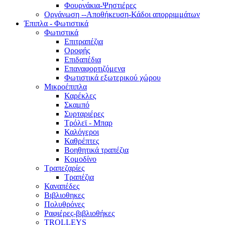
Φουρνάκια-Ψηστιέρες
Οργάνωση --Αποθήκευση-Κάδοι απορριμμάτων
Έπιπλα - Φωτιστικά
Φωτιστικά
Επιτραπέζια
Οροφής
Επιδαπέδια
Επαναφορτιζόμενα
Φωτιστικά εξωτερικού χώρου
Μικροέπιπλα
Καρέκλες
Σκαμπό
Συρταριέρες
Τρόλεϊ - Μπαρ
Καλόγεροι
Καθρέπτες
Βοηθητικά τραπέζια
Κομοδίνο
Τραπεζαρίες
Τραπέζια
Καναπέδες
Βιβλιοθηκες
Πολυθρόνες
Ραφιέρες-βιβλιοθήκες
TROLLEYS