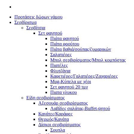
Προτάσεις δώρων γάμου
Σερβίρισμα
Σερβίτσια
Σετ φαγητού
Πιάτα φαγητού
Πιάτα φρούτου
Πιάτα βαθιά/σούπας/ζυμαρικών
Σαλατιέρες
Μπολ σερβιρίσματος/Μπολ κομπόστας
Πιατέλες
Φλυτζάνια
Καφετιέρες/Γαλατιέρες/Ζαχαριέρες
Mug-Κύπελα με χέρι
Σετ φαγητού 20 τμχ
Πιατα γλυκου
Είδη σερβιρίσματος
Αξεσουάρ σερβιρίσματος
Λαβίδες σαλάτας-Buffet-ψητού
Κανάτες/Καράφες
Θερμός/Κανάτα
Δίσκοι σερβιρίσματος
Σουπλα