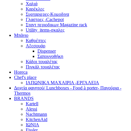
Χαλιά
Καρέκλες
Συρταριερες-Κομοδινα
Γλαστρες -Cachepot
Σταντ περιοδικων Magazine rack
Utility_items-σκαλες
Μπάνιο
Καθρέπτες
Αξεσουάρ
Dispenser
Σαπουνοθήκη
Κάδοι τουαλέτας
Πιγκάλ τουαλέτας
Horeca
Chef's place
ΙΑΠΩΝΙΚΑ ΜΑΧΑΙΡΙΑ -ΕΡΓΑΛΕΙΑ
Δoχεία φαγητού/ Lunchboxes - Food à porter- Παγούρια -
Thermos
BRANDS
Kartell
Alessi
Nachtmann
KitchenAid
ΙΩΝΙΑ
Fissler