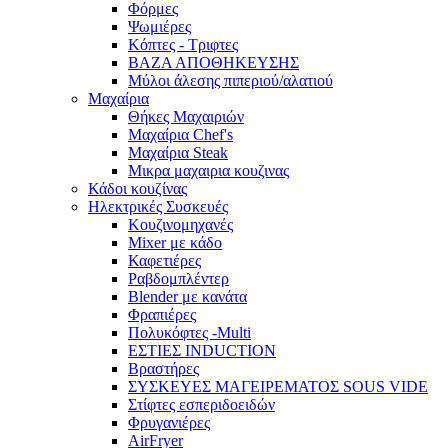
Φόρμες
Ψωμιέρες
Κόπτες - Τριφτες
ΒΑΖΑ ΑΠΟΘΗΚΕΥΣΗΣ
Μύλοι άλεσης πιπεριού/αλατιού
Μαχαίρια
Θήκες Μαχαιριών
Μαχαίρια Chef's
Μαχαίρια Steak
Μικρα μαχαιρια κουζινας
Κάδοι κουζίνας
Ηλεκτρικές Συσκευές
Κουζινομηχανές
Mixer με κάδο
Καφετιέρες
Ραβδομπλέντερ
Blender με κανάτα
Φραπιέρες
Πολυκόφτες -Multi
ΕΣΤΙΕΣ INDUCTION
Βραστήρες
ΣΥΣΚΕΥΕΣ ΜΑΓΕΙΡΕΜΑΤΟΣ SOUS VIDE
Στίφτες εσπεριδοειδών
Φρυγανιέρες
AirFryer