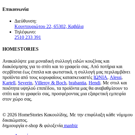
Επικοινωνία
Διεύθυνση:
Κουντουριώτου 22, 65302, Καβάλα
Τηλέφωνο:
2510 233 391
HOMESTORIES
Ανακαλύψτε μια μοναδική συλλογή ειδών κουζίνας και
διακόσμησης για το σπίτι και το γραφείο σας. Από ποτήρια και
σερβίτσια έως έπιπλα και φωτιστικά, η συλλογή μας περιλαμβάνει
προϊόντα από τους κορυφαίους κατασκευαστές
ΙΩΝΙΑ
,
Alessi
,
Kartell
,
Severin
,
Villeroy & Boch
,
brabantia
,
Hendi
. Με στυλ και
ποιότητα υψηλού επιπέδου, τα προϊόντα μας θα αναβαθμίσουν το
σπίτι και το γραφείο σας, προσφέροντας μια εξαιρετική εμπειρία
στον χώρο σας.
© 2026 HomeStories Κακουλίδης. Με την επιφύλαξη κάθε νόμιμου
δικαιώματος.
δημιουργία e-shop & φιλοξενία
manbiz