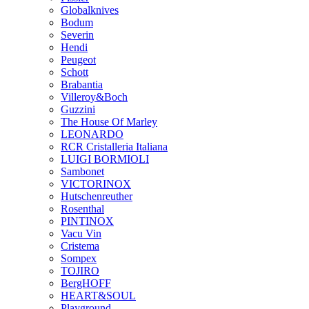
Globalknives
Bodum
Severin
Hendi
Peugeot
Schott
Brabantia
Villeroy&Boch
Guzzini
The House Of Marley
LEONARDO
RCR Cristalleria Italiana
LUIGI BORMIOLI
Sambonet
VICTORINOX
Hutschenreuther
Rosenthal
PINTINOX
Vacu Vin
Cristema
Sompex
TOJIRO
BergHOFF
HEART&SOUL
Playground