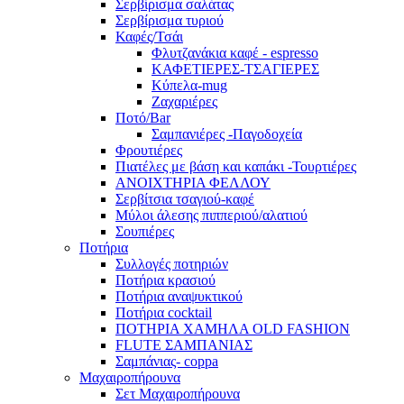
Σερβίρισμα σαλάτας
Σερβίρισμα τυριού
Καφές/Τσάι
Φλυτζανάκια καφέ - espresso
ΚΑΦΕΤΙΕΡΕΣ-ΤΣΑΓΙΕΡΕΣ
Κύπελα-mug
Ζαχαριέρες
Ποτό/Bar
Σαμπανιέρες -Παγοδοχεία
Φρουτιέρες
Πιατέλες με βάση και καπάκι -Τουρτιέρες
ΑΝΟΙΧΤΗΡΙΑ ΦΕΛΛΟΥ
Σερβίτσια τσαγιού-καφέ
Μύλοι άλεσης πιππεριού/αλατιού
Σουπιέρες
Ποτήρια
Συλλογές ποτηριών
Ποτήρια κρασιού
Ποτήρια αναψυκτικού
Ποτήρια cocktail
ΠΟΤΗΡΙΑ ΧΑΜΗΛΑ OLD FASHION
FLUTE ΣΑΜΠΑΝΙΑΣ
Σαμπάνιας- coppa
Μαχαιροπήρουνα
Σετ Μαχαιροπήρουνα