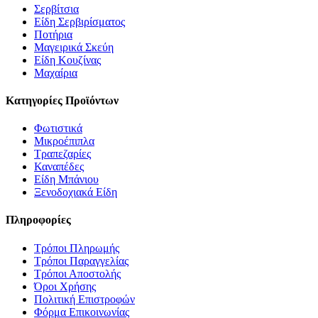
Σερβίτσια
Είδη Σερβιρίσματος
Ποτήρια
Μαγειρικά Σκεύη
Είδη Κουζίνας
Μαχαίρια
Κατηγορίες Προϊόντων
Φωτιστικά
Μικροέπιπλα
Τραπεζαρίες
Καναπέδες
Είδη Μπάνιου
Ξενοδοχιακά Είδη
Πληροφορίες
Τρόποι Πληρωμής
Τρόποι Παραγγελίας
Τρόποι Αποστολής
Όροι Χρήσης
Πολιτική Επιστροφών
Φόρμα Επικοινωνίας