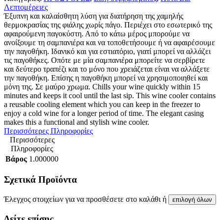
Λεπτομέρειες
Έξυπνη και καλαίσθητη λύση για διατήρηση της χαμηλής
θερμοκρασίας της φιάλης χωρίς πάγο. Περιέχει στο εσωτερικό της
αφαιρούμενη παγοκύστη. Από το κάτω μέρος μπορούμε να
ανοίξουμε τη σαμπανιέρα και να τοποθετήσουμε ή να αφαιρέσουμε
την παγοθήκη. Ιδανικό και για εστιατόριο, γιατί μπορεί να αλλάζει
τις παγοθήκες. Οπότε με μία σαμπανιέρα μπορείτε να σερβίρετε
και δεύτερο τραπέζι και το μόνο που χρειάζεται είναι να αλλάξετε
την παγοθήκη. Επίσης η παγοθήκη μπορεί να χρησιμοποιηθεί και
μόνη της. Σε μαύρο χρωμα. Chills your wine quickly within 15
minutes and keeps it cool until the last sip. This wine cooler contains
a reusable cooling element which you can keep in the freezer to
enjoy a cold wine for a longer period of time. The elegant casing
makes this a functional and stylish wine cooler.
Περισσότερες Πληροφορίες
Περισσότερες
Πληροφορίες
Βάρος
1.000000
Σχετικά Προϊόντα
Έλεγχος στοιχείων για να προσθέσετε στο καλάθι ή
επιλογή όλων
Δείτε επίσης