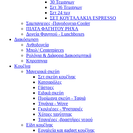
30 Τεμαχιων
Σετ 36 Τεμαχιων
Σετ 24 τμχ
ΣΕΤ ΚΟΥΤΑΛΑΚΙΑ ESPRESSO
Σαμπανιερες -Παγοδοχεια-Cooler
ΠΙΑΤΑ ΦΑΓΗΤΟΥ ΡΗΧΑ
Δοχεία Φαγητού - Lunchboxes
Διακόσμηση
Ανθοδοχεία
Μπολ/ Centerpieces
Ρολόγια & Διάφορα Διακοσμητικά
Κηροπηγια
Κουζίνα
Μαγειρικά σκεύη
Σετ σκεύη κουζίνας
Κατσαρόλες
Γάστρες
Ειδικά σκεύη
Πυρίμαχα σκεύη - Ταψιά
Τηγάνια - Wove
Γκριλιέρες - Ψησταριές
Χύτρες ταχύτητας
Τσαγιέρες -βραστήρες νερού
Είδη κουζίνας
Εργαλεία και gadget κουζίνας